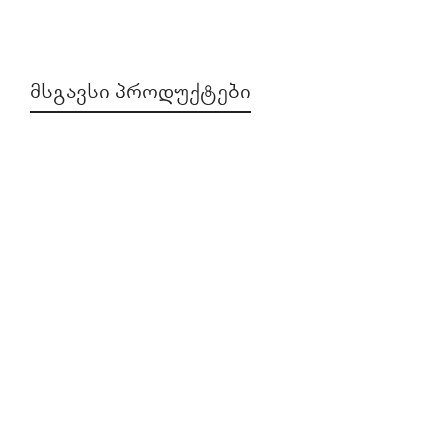
ᲛᲡᲒᲐᲕᲡᲘ ᲞᲠᲝᲓᲣᲥᲢᲔᲑᲘ