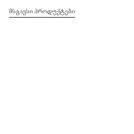
ᲛᲡᲒᲐᲕᲡᲘ ᲞᲠᲝᲓᲣᲥᲢᲔᲑᲘ