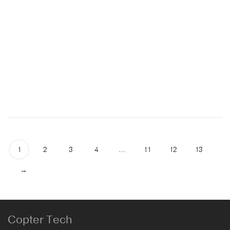
Insta360 GO 3S Retro Bundle Special Edition
Insta360
კამერები
999.00
₾
1
2
3
4
…
11
12
13
→
Copter Tech