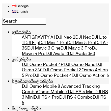
Georgia
English
დრონები
ANTIGRAVITY A1
DJI Neo 2
DJI Neo
DJI Lito
1
DJI Flip
DJI Mini 4 Pro
DJI Mini 5 Pro
DJI Air
3S
DJI Mavic 3 Cine
DJI Mavic 3 Pro
DJI
Mavic 4 Pro
DJI Avata 2
DJI Avata 360
კამერები
DJI Osmo Pocket 4P
DJI Osmo Nano
DJI
Osmo 360
DJI Osmo Pocket 3
Osmo Action
5 Pro
DJI Osmo Pocket 4
DJI Osmo Action 6
სტაბილიზატორები
DJI Osmo Mobile 8 Advanced Tracking
Combo
Osmo Mobile 7
DJI RS 4 Mini
DJI RS
3 Mini
DJI RS 4 Pro
DJI RS 4 Combo
DJI RS
5
მიკროფონები