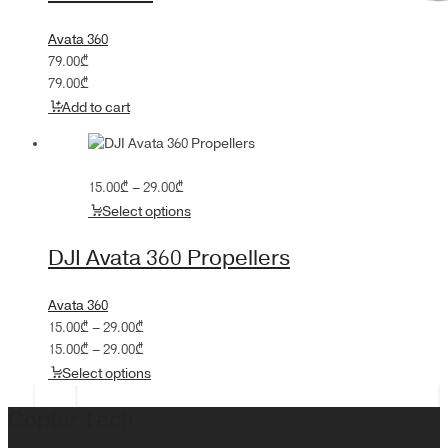
Avata 360
79.00
₾
79.00
₾
Add to cart
Price
15.00
₾
–
29.00
₾
range:
Select options
15.00₾
through
DJI Avata 360 Propellers
29.00₾
Avata 360
Price
15.00
₾
–
29.00
₾
range:
Price
15.00
₾
–
29.00
₾
15.00₾
range:
Select options
through
15.00₾
29.00₾
through
Copter Tech
29.00₾