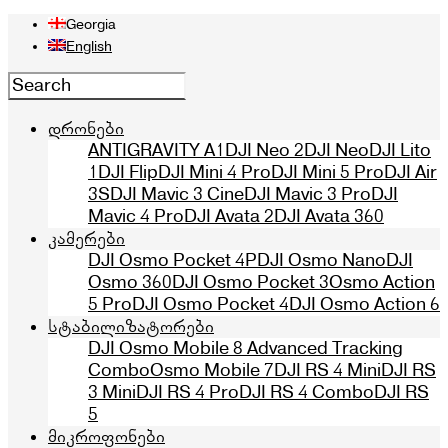
Georgia
English
დრონები
ANTIGRAVITY A1
DJI Neo 2
DJI Neo
DJI Lito
1
DJI Flip
DJI Mini 4 Pro
DJI Mini 5 Pro
DJI Air
3S
DJI Mavic 3 Cine
DJI Mavic 3 Pro
DJI
Mavic 4 Pro
DJI Avata 2
DJI Avata 360
კამერები
DJI Osmo Pocket 4P
DJI Osmo Nano
DJI
Osmo 360
DJI Osmo Pocket 3
Osmo Action
5 Pro
DJI Osmo Pocket 4
DJI Osmo Action 6
სტაბილიზატორები
DJI Osmo Mobile 8 Advanced Tracking
Combo
Osmo Mobile 7
DJI RS 4 Mini
DJI RS
3 Mini
DJI RS 4 Pro
DJI RS 4 Combo
DJI RS
5
მიკროფონები