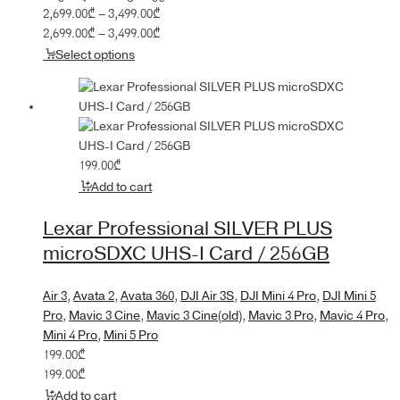
Price
2,699.00
₾
–
3,499.00
₾
range:
Price
2,699.00
₾
–
3,499.00
₾
2,699.00₾
range:
Select options
through
2,699.00₾
3,499.00₾
through
3,499.00₾
199.00
₾
Add to cart
Lexar Professional SILVER PLUS
microSDXC UHS-I Card / 256GB
Air 3
,
Avata 2
,
Avata 360
,
DJI Air 3S
,
DJI Mini 4 Pro
,
DJI Mini 5
Pro
,
Mavic 3 Cine
,
Mavic 3 Cine(old)
,
Mavic 3 Pro
,
Mavic 4 Pro
,
Mini 4 Pro
,
Mini 5 Pro
199.00
₾
199.00
₾
Add to cart