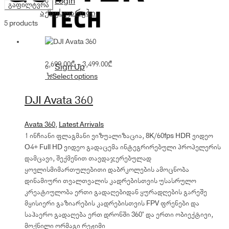
Login
ფასი
ფასი
გაფილტვრა
აქსესუარები
5 products
Price
2,699.00
₾
–
3,499.00
₾
Sign Up
range:
Select options
2,699.00₾
through
DJI Avata 360
3,499.00₾
Avata 360
,
Latest Arrivals
1 ინჩიანი ფლაგმანი ვიზუალიზაცია, 8K/60fps HDR ვიდეო
O4+ Full HD ვიდეო გადაცემა ინტეგრირებული პროპელერის
დამცავი, შექმენით თავდაჯერებულად
ყოვლისმიმართულებითი დაბრკოლების ამოცნობა
დინამიური თვალთვალის კადრებისთვის უსასრულო
კრეატიულობა ერთი გადაღებიდან ყურადღების გარეშე
მყისიერი გაზიარების კადრებისთვის FPV ფრენები და
საჰაერო გადაღება ერთ დრონში 360° და ერთი ობიექტივი,
მოქნილი ორმაგი რეჟიმი