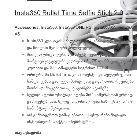
Insta360 Bullet Time Selfie Stick 2.0
Accessories
,
Insta360
,
Insta360 ONE RS
,
Insta360 X4
,
Insta360
X5
Insta360 კლასიკის ახალი ვერსია! უბრალოდ მოქაჩეთ
და მიიღეთ მყისიერი ჰოლივუდური სტილის ეფექტები.
მიიღეთ უნიკალური პერსპექტივები და უფრო
მარტივი ჯგუფური კადრები 65°, 75° და 90° გადაღების
კუთხით და მაქსიმალური სიგრძით 120 სმ.
ორი ერთში Bullet Time კომპონენტი და სელფის ჯოხი
საშუალებას გაძლევთ მარტივად გადართოთ რეჟიმებს
შორის დამატებითი აქსესუარების გარეშე.
სელფის ჯოხი უხილავი ხდება 360° კამერასთან ერთად
გამოყენებისას. სელფის ჯოხის ქვედა ნაწილს აქვს 1/4"
სამონტაჟო წერტილი.
არ გამოიყენოთ დამატებითი აქსესუარები მაღალი
ინტენსივობის აქტივობების დროს.
თავსებადობა