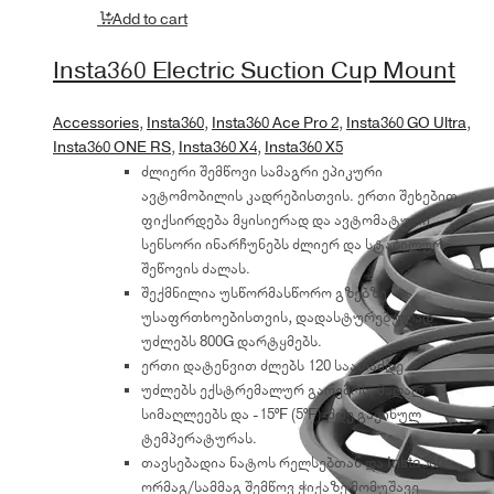
Add to cart
Insta360 Electric Suction Cup Mount
Accessories
,
Insta360
,
Insta360 Ace Pro 2
,
Insta360 GO Ultra
,
Insta360 ONE RS
,
Insta360 X4
,
Insta360 X5
ძლიერი შემწოვი სამაგრი ეპიკური
ავტომობილის კადრებისთვის. ერთი შეხებით
ფიქსირდება მყისიერად და ავტომატური
სენსორი ინარჩუნებს ძლიერ და სტაბილურ
შეწოვის ძალას.
შექმნილია უსწორმასწორო გზებზე
უსაფრთხოებისთვის, დადასტურებულად
უძლებს 800G დარტყმებს.
ერთი დატენვით ძლებს 120 საათამდე.
უძლებს ექსტრემალურ გარემოს, მაღალ
სიმაღლეებს და -15ºF (5ºF)-მდე გაყინულ
ტემპერატურას.
თავსებადია ნატოს რელსებთან და Insta360
ორმაგ/სამმაგ შემწოვ ჭიქაზე მომუშავე