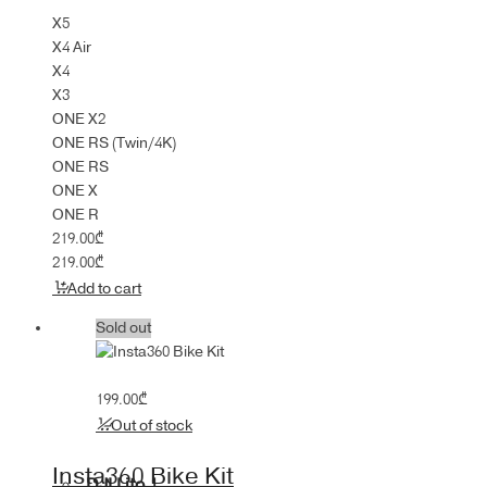
X5
X4 Air
X4
X3
ONE X2
ONE RS (Twin/4K)
ONE RS
ONE X
ONE R
219.00
₾
219.00
₾
Add to cart
Sold out
199.00
₾
Out of stock
Insta360 Bike Kit
DJI Lito 1