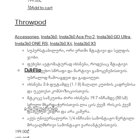
199.00
₾
Add to cart
Throwpod
Accessories
,
Insta360
,
Insta360 Ace Pro 2
,
Insta360 GO Ultra
,
Insta360 ONE RS
,
Insta360 X4
,
Insta360 X5
სუპერსტაბილური, ორი ერთში შტატივი და სელფის
ჯოხი.
ფეხები ავტომატურად იხსნება, როდესაც შტატივი
DJI Flip
მიწას შეეხო სწრაფი და მარტივი გამოყენებისთვის.
უბრალოდ ჩამოაგდეთ და გადაიღეთ.
იხსნება 3.6 ფუტამდე (1.1 მ) მაღალი კუთხის კადრებისა
და უკეთესი კომპოზიციისთვის.
მტკიცე სამკუთხა ძირი იხსნება 19.7 ინჩამდე (50 სმ)
სრული მხარდაჭერისთვის ღია ცის ქვეშ. რისკის ქვეშ
აქსესუარები
დააყენეთ კადრი და არა კამერა.
აქვს უნივერსალური 1/4 ინჩიანი სამონტაჟო წერტილი
მრავალმხრივი სამონტაჟო ვარიანტებისთვის.
199.00
₾