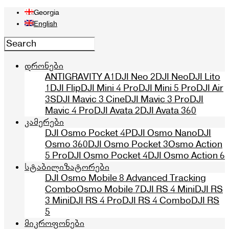
Georgia
English
დრონები
ANTIGRAVITY A1
DJI Neo 2
DJI Neo
DJI Lito
1
DJI Flip
DJI Mini 4 Pro
DJI Mini 5 Pro
DJI Air
3S
DJI Mavic 3 Cine
DJI Mavic 3 Pro
DJI
Mavic 4 Pro
DJI Avata 2
DJI Avata 360
კამერები
DJI Osmo Pocket 4P
DJI Osmo Nano
DJI
Osmo 360
DJI Osmo Pocket 3
Osmo Action
5 Pro
DJI Osmo Pocket 4
DJI Osmo Action 6
სტაბილიზატორები
DJI Osmo Mobile 8 Advanced Tracking
Combo
Osmo Mobile 7
DJI RS 4 Mini
DJI RS
3 Mini
DJI RS 4 Pro
DJI RS 4 Combo
DJI RS
5
მიკროფონები