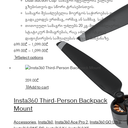
Dual Suction Cup სამაგრი იდეალურია ქალაქის
გზებისთვის და სწორი ტრასებისთვის.
სამაგრი შესაძლებელია მოერგოს საჭიროებას და
გადაკეთდეს ერთმაგ, ორმაგ ან სამმაგ სამაგრად.
თითოეული სამაგრი უძლებს 20 კგ-მდე სიმძლავრის
სტატიკურ მიმაგრებას, რაც აძლევს მტკიცე
დაფიქსირების საშუალებას თქვენს მანქანაზე.
Price
699.00
₾
–
1,099.00
₾
range:
Price
699.00
₾
–
1,099.00
₾
699.00₾
range:
Select options
through
699.00₾
1,099.00₾
through
1,099.00₾
359.00
₾
Add to cart
Insta360 Third-Person Backpack
Mount
Accessories
,
Insta360
,
Insta360 Ace Pro 2
,
Insta360 GO Ultra
,