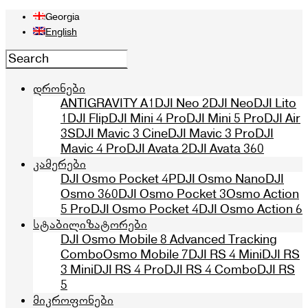
Georgia
English
დრონები
ANTIGRAVITY A1
DJI Neo 2
DJI Neo
DJI Lito
1
DJI Flip
DJI Mini 4 Pro
DJI Mini 5 Pro
DJI Air
3S
DJI Mavic 3 Cine
DJI Mavic 3 Pro
DJI
Mavic 4 Pro
DJI Avata 2
DJI Avata 360
კამერები
DJI Osmo Pocket 4P
DJI Osmo Nano
DJI
Osmo 360
DJI Osmo Pocket 3
Osmo Action
5 Pro
DJI Osmo Pocket 4
DJI Osmo Action 6
სტაბილიზატორები
DJI Osmo Mobile 8 Advanced Tracking
Combo
Osmo Mobile 7
DJI RS 4 Mini
DJI RS
3 Mini
DJI RS 4 Pro
DJI RS 4 Combo
DJI RS
5
მიკროფონები