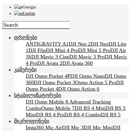
Georgia
English
დრონები
ANTIGRAVITY A1
DJI Neo 2
DJI Neo
DJI Lito
1
DJI Flip
DJI Mini 4 Pro
DJI Mini 5 Pro
DJI Air
3S
DJI Mavic 3 Cine
DJI Mavic 3 Pro
DJI Mavic
4 Pro
DJI Avata 2
DJI Avata 360
კამერები
DJI Osmo Pocket 4P
DJI Osmo Nano
DJI Osmo
360
DJI Osmo Pocket 3
Osmo Action 5 Pro
DJI
Osmo Pocket 4
DJI Osmo Action 6
სტაბილიზატორები
DJI Osmo Mobile 8 Advanced Tracking
Combo
Osmo Mobile 7
DJI RS 4 Mini
DJI RS 3
Mini
DJI RS 4 Pro
DJI RS 4 Combo
DJI RS 5
მიკროფონები
Insta360 Mic Air
DJI Mic 3
DJI Mic Mini
DJI