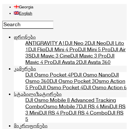
Georgia
English
დრონები
ANTIGRAVITY A1
DJI Neo 2
DJI Neo
DJI Lito
1
DJI Flip
DJI Mini 4 Pro
DJI Mini 5 Pro
DJI Air
3S
DJI Mavic 3 Cine
DJI Mavic 3 Pro
DJI
Mavic 4 Pro
DJI Avata 2
DJI Avata 360
კამერები
DJI Osmo Pocket 4P
DJI Osmo Nano
DJI
Osmo 360
DJI Osmo Pocket 3
Osmo Action
5 Pro
DJI Osmo Pocket 4
DJI Osmo Action 6
სტაბილიზატორები
DJI Osmo Mobile 8 Advanced Tracking
Combo
Osmo Mobile 7
DJI RS 4 Mini
DJI RS
3 Mini
DJI RS 4 Pro
DJI RS 4 Combo
DJI RS
5
მიკროფონები