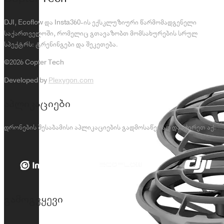
DJI, Ecoflow და Insta360-ის ექსკლუზიური წარმომადგენელი
საქართველოში, რომელიც გთავაზობთ მომსახურების სრულ
სპექტრს: ტრენინგები და შეკეთება.
©2026 Copter Tech
Developed by
Plexygon.com
აპლიკაციები
დრონების შესაბამისი აპლიკაციების გადმოსაწერად დააჭირეთ აქ:
გამოგვყევი