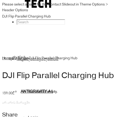
Please select a page for the Contact Slideout in Theme Options >
Header Options
DJI Flip Parallel Charging Hub
დრონები
Home
>
DJI Flip
კალათა
>
DJI Flip Parallel Charging Hub
კალათა
0
DJI Flip Parallel Charging Hub
ANTIGRAVITY A1
Your cart is empty.
159.00
₾
არ არის მარაგში
Share