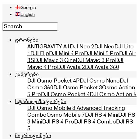
Georgia
English
დრონები
ANTIGRAVITY A1
DJI Neo 2
DJI Neo
DJI Lito
1
DJI Flip
DJI Mini 4 Pro
DJI Mini 5 Pro
DJI Air
3S
DJI Mavic 3 Cine
DJI Mavic 3 Pro
DJI
Mavic 4 Pro
DJI Avata 2
DJI Avata 360
კამერები
DJI Osmo Pocket 4P
DJI Osmo Nano
DJI
Osmo 360
DJI Osmo Pocket 3
Osmo Action
5 Pro
DJI Osmo Pocket 4
DJI Osmo Action 6
სტაბილიზატორები
DJI Osmo Mobile 8 Advanced Tracking
Combo
Osmo Mobile 7
DJI RS 4 Mini
DJI RS
3 Mini
DJI RS 4 Pro
DJI RS 4 Combo
DJI RS
5
მიკროფონები