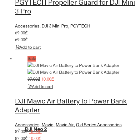
PGYTECH Propeller Guard for DJI Mini
3 Pro
Accessories
,
DJI 3 Mini Pro
,
PGYTECH
69.00
₾
69.00
₾
Add to cart
Sale
Original
Current
87.00
₾
10.00
₾
price
price
Add to cart
was:
is:
87.00₾.
10.00₾.
DJI Mavic Air Battery to Power Bank
Adapter
Accessories
,
Mavic
,
Mavic Air
,
Old Series Accessories
DJI Neo 2
Original
Current
87.00
₾
10.00
₾
price
Original
price
Current
87.00
₾
10.00
₾