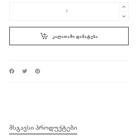
PGYTECH
Mavic
3
Classic
VND
ᲙᲐᲚᲐᲗᲐᲨᲘ ᲓᲐᲛᲐᲢᲔᲑᲐ
Filter
(6-
9
Stop)
quantity
ᲛᲡᲒᲐᲕᲡᲘ ᲞᲠᲝᲓᲣᲥᲢᲔᲑᲘ