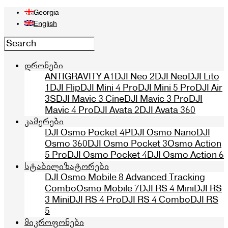
Georgia
English
დრონები
ANTIGRAVITY A1
DJI Neo 2
DJI Neo
DJI Lito
1
DJI Flip
DJI Mini 4 Pro
DJI Mini 5 Pro
DJI Air
3S
DJI Mavic 3 Cine
DJI Mavic 3 Pro
DJI
Mavic 4 Pro
DJI Avata 2
DJI Avata 360
კამერები
DJI Osmo Pocket 4P
DJI Osmo Nano
DJI
Osmo 360
DJI Osmo Pocket 3
Osmo Action
5 Pro
DJI Osmo Pocket 4
DJI Osmo Action 6
სტაბილიზატორები
DJI Osmo Mobile 8 Advanced Tracking
Combo
Osmo Mobile 7
DJI RS 4 Mini
DJI RS
3 Mini
DJI RS 4 Pro
DJI RS 4 Combo
DJI RS
5
მიკროფონები