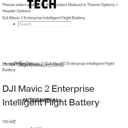
Please select a page for the Contact Slideout in Theme Options >
Header Options
DJI Mavic 2 Enterprise Intelligent Flight Battery
დრონები
Home
>
Mavic
კალათა
>
Mavic 2
კალათა
>
DJI Mavic 2 Enterprise Intelligent Flight
0
Battery
DJI Mavic 2 Enterprise
Intelligent Flight Battery
ANTIGRAVITY A1
Your cart is empty.
750.00
₾