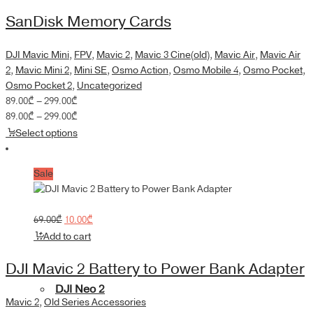
89.00₾
through
SanDisk Memory Cards
299.00₾
DJI Mavic Mini
,
FPV
,
Mavic 2
,
Mavic 3 Cine(old)
,
Mavic Air
,
Mavic Air
2
,
Mavic Mini 2
,
Mini SE
,
Osmo Action
,
Osmo Mobile 4
,
Osmo Pocket
,
Osmo Pocket 2
,
Uncategorized
Price
89.00
₾
–
299.00
₾
range:
Price
89.00
₾
–
299.00
₾
89.00₾
range:
Select options
through
89.00₾
299.00₾
through
Sale
299.00₾
Original
Current
69.00
₾
10.00
₾
price
price
Add to cart
was:
is:
69.00₾.
10.00₾.
DJI Mavic 2 Battery to Power Bank Adapter
DJI Neo 2
Mavic 2
,
Old Series Accessories