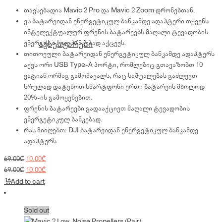
თავსებადია Mavic 2 Pro და Mavic 2 Zoom დრონებთან.
ეს ბატარეიდან ენერგეტიკულ ბანკამდე ადაპტერი თქვენს
ინტელექტუალურ ფრენის ბატარეებს მაღალი ტევადობის
ენერგეტიკულ ბანკებად აქცევს.
აქსესუარები
თითოეული ბატარეიდან ენერგეტიკულ ბანკამდე ადაპტერს
აქვს ორი USB Type-A პორტი, რომლებიც გთავაზობთ 10
ვატიან ორმაგ გამომავალს, რაც საშუალებას გაძლევთ
სრულად დატენოთ სმარტფონი ერთი ბატარეის მხოლოდ
20%-ის გამოყენებით.
ფრენის ბატარეები გადააქციეთ მაღალი ტევადობის
ენერგეტიკულ ბანკებად.
რას მიიღებთ: DJI ბატარეიდან ენერგეტიკულ ბანკამდე
ადაპტერს
Original
Current
69.00
₾
10.00
₾
price
Original
price
Current
69.00
₾
10.00
₾
was:
price
is:
price
Add to cart
69.00₾.
was:
10.00₾.
is:
69.00₾.
10.00₾.
Sold out