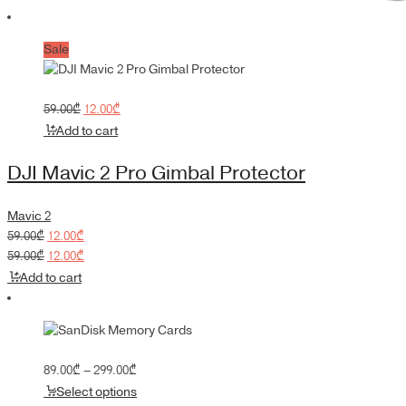
Sale
Original
Current
59.00
₾
12.00
₾
price
price
Add to cart
was:
is:
59.00₾.
12.00₾.
DJI Mavic 2 Pro Gimbal Protector
Mavic 2
Original
Current
59.00
₾
12.00
₾
price
Original
price
Current
59.00
₾
12.00
₾
was:
price
is:
price
Add to cart
59.00₾.
was:
12.00₾.
is:
59.00₾.
12.00₾.
Price
89.00
₾
–
299.00
₾
range:
Select options