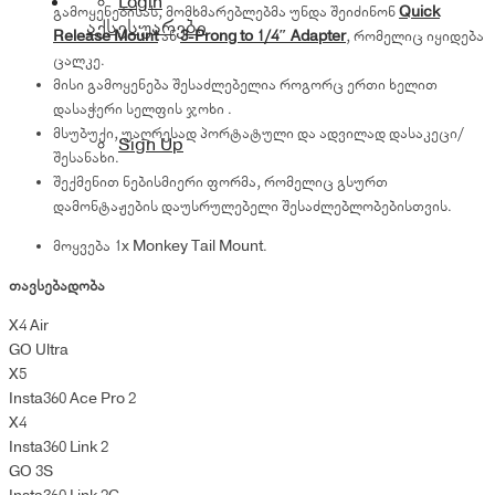
Login
გამოყენებისას, მომხმარებლებმა უნდა შეიძინონ
Quick
აქსესუარები
Release Mount
ან
3-Prong to 1/4″ Adapter
, რომელიც იყიდება
ცალკე.
მისი გამოყენება შესაძლებელია როგორც ერთი ხელით
დასაჭერი სელფის ჯოხი .
მსუბუქი, უაღრესად პორტატული და ადვილად დასაკეცი/
Sign Up
შესანახი.
შექმენით ნებისმიერი ფორმა, რომელიც გსურთ
დამონტაჟების დაუსრულებელი შესაძლებლობებისთვის.
მოყვება 1x Monkey Tail Mount.
თავსებადობა
X4 Air
GO Ultra
X5
Insta360 Ace Pro 2
X4
Insta360 Link 2
GO 3S