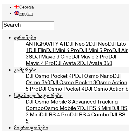
Georgia
English
დრონები
ANTIGRAVITY A1
DJI Neo 2
DJI Neo
DJI Lito
1
DJI Flip
DJI Mini 4 Pro
DJI Mini 5 Pro
DJI Air
3S
DJI Mavic 3 Cine
DJI Mavic 3 Pro
DJI
Mavic 4 Pro
DJI Avata 2
DJI Avata 360
კამერები
DJI Osmo Pocket 4P
DJI Osmo Nano
DJI
Osmo 360
DJI Osmo Pocket 3
Osmo Action
5 Pro
DJI Osmo Pocket 4
DJI Osmo Action 6
სტაბილიზატორები
DJI Osmo Mobile 8 Advanced Tracking
Combo
Osmo Mobile 7
DJI RS 4 Mini
DJI RS
3 Mini
DJI RS 4 Pro
DJI RS 4 Combo
DJI RS
5
მიკროფონები