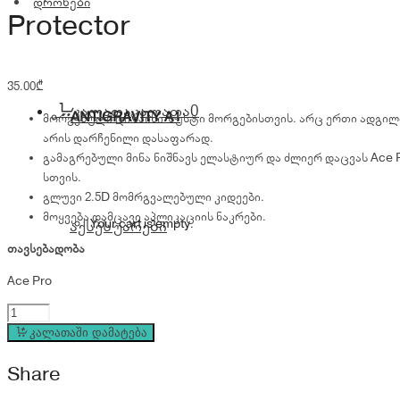
დრონები
Protector
35.00
₾
კალათა
კალათა
0
ANTIGRAVITY A1
მორგებული დიზაინი ზუსტი მორგებისთვის. არც ერთი ადგილ
არის დარჩენილი დასაფარად.
გამაგრებული მინა ნიშნავს ელასტიურ და ძლიერ დაცვას Ace 
სთვის.
გლუვი 2.5D მომრგვალებული კიდეები.
მოყვება დამცავი აპლიკაციის ნაკრები.
Your cart is empty.
აქსესუარები
თავსებადობა
Ace Pro
Insta360
Ace
კალათაში დამატება
Pro
Share
Screen
Protector