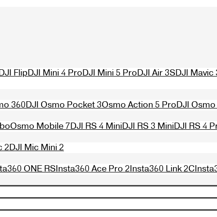
DJI Flip
DJI Mini 4 Pro
DJI Mini 5 Pro
DJI Air 3S
DJI Mavic 
mo 360
DJI Osmo Pocket 3
Osmo Action 5 Pro
DJI Osmo 
mbo
Osmo Mobile 7
DJI RS 4 Mini
DJI RS 3 Mini
DJI RS 4 P
c 2
DJI Mic Mini 2
sta360 ONE RS
Insta360 Ace Pro 2
Insta360 Link 2C
Insta