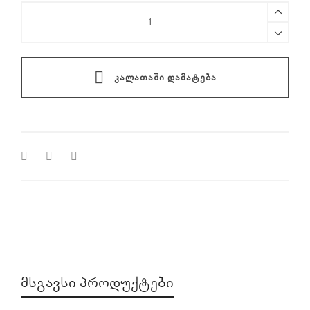
DJI
Air
3S
ND
Filter
ᲙᲐᲚᲐᲗᲐᲨᲘ ᲓᲐᲛᲐᲢᲔᲑᲐ
Set
(ND8/32/128)
quantity
ᲛᲡᲒᲐᲕᲡᲘ ᲞᲠᲝᲓᲣᲥᲢᲔᲑᲘ