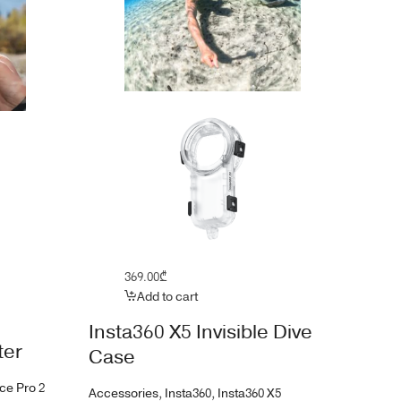
369.00
₾
Add to cart
Insta360 X5 Invisible Dive
ter
Case
ce Pro 2
Accessories
,
Insta360
,
Insta360 X5