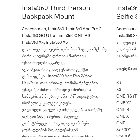
Insta360 Third-Person
Insta3
Backpack Mount
Selfie 
Accessories
,
Insta360
,
Insta360 Ace Pro 2
,
Accessori
Insta360 GO Ultra
,
Insta360 ONE RS
,
Insta360 X
Insta360 X4
,
Insta360 X5
მიიღეთ გ
გადაიღეთ ეპიკური დრონის მსგავსი მესამე
კადრები მ
პირის კადრები დრონის მართვის
სტანდარტუ
უსიამოვნების გარეშე.
თავსებათ
შენიშვნა: როდესაც ეს პროდუქტი
გამოიყენება Insta360 Ace Pro 2/Ace
Pro/Ace-თან ერთად, მომხმარებლებმა
X4
უნდა შეიძინონ სწრაფი გამორთვის
X3
სამაგრი ან 3-კბილიანი 1/4" ადაპტერი,
ONE RS (T
რომელიც ცალკე იყიდება.
ONE X2
გადაიღეთ ყველა კუთხე ხელების გარეშე
ONE R
თქვენი 360 კამერით. მსუბუქი
ONE X
კონსტრუქცია არ გადაგატანინებთ
ONE
ყურადღებას მოქმედებისგან.
349.00
₾
რეგულირებადი თასმები სხვადასხვა
349.00
₾