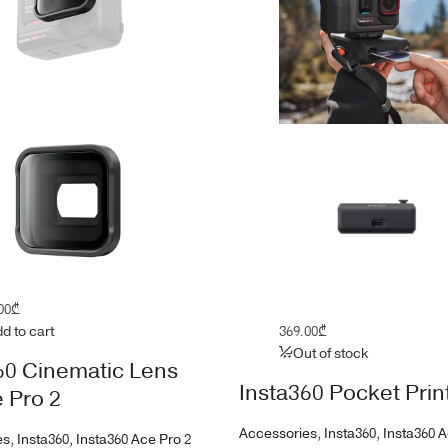
00
₾
d to cart
369.00
₾
Out of stock
60 Cinematic Lens
Insta360 Pocket Prin
e Pro 2
Accessories
,
Insta360
,
Insta360 A
es
,
Insta360
,
Insta360 Ace Pro 2