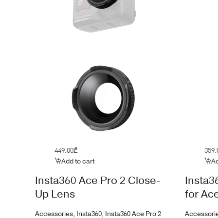
449.00
₾
359.
Add to cart
Ad
Insta360 Ace Pro 2 Close-
Insta3
Up Lens
for Ac
Accessories
,
Insta360
,
Insta360 Ace Pro 2
Accessori