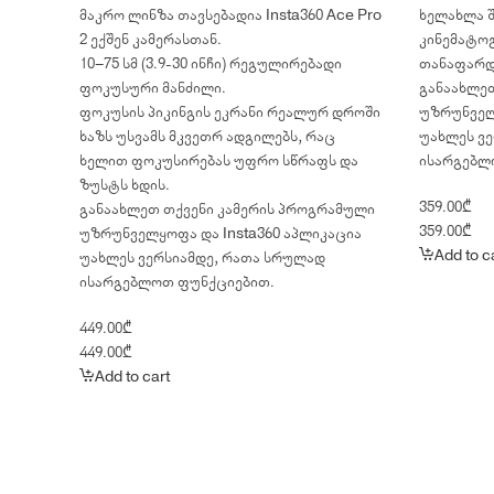
მაკრო ლინზა თავსებადია Insta360 Ace Pro
ხელახლა შ
2 ექშენ კამერასთან.
კინემატოგ
10–75 სმ (3.9-30 ინჩი) რეგულირებადი
თანაფარდ
ფოკუსური მანძილი.
განაახლე
ფოკუსის პიკინგის ეკრანი რეალურ დროში
უზრუნველყ
ხაზს უსვამს მკვეთრ ადგილებს, რაც
უახლეს ვ
ხელით ფოკუსირებას უფრო სწრაფს და
ისარგებლ
ზუსტს ხდის.
359.00
₾
განაახლეთ თქვენი კამერის პროგრამული
359.00
₾
უზრუნველყოფა და Insta360 აპლიკაცია
Add to c
უახლეს ვერსიამდე, რათა სრულად
ისარგებლოთ ფუნქციებით.
449.00
₾
449.00
₾
Add to cart