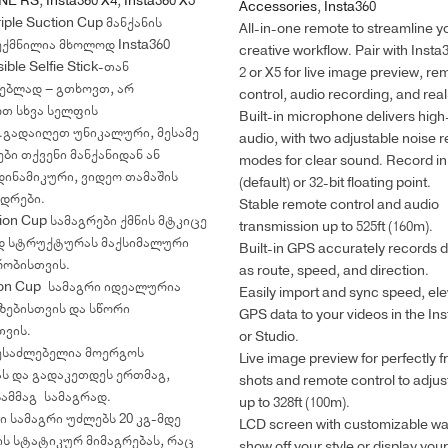
ONE RS
,
Insta360 X4
,
Insta360 X5
Accessories
,
Insta360
iple Suction Cup მანქანის
All-in-one remote to streamline y
ექმნილია მხოლოდ Insta360
creative workflow. Pair with Inst
sible Selfie Stick-თან
2 or X5 for live image preview, re
ებლად – გთხოვთ, არ
control, audio recording, and real
თ სხვა სელფის
Built-in microphone delivers high
.გადაიღეთ უნიკალური, მესამე
audio, with two adjustable noise 
ები თქვენი მანქანიდან ან
modes for clear sound. Record in 
დინამიკური, ვიდეო თამაშის
(default) or 32-bit floating point.
დრები.
Stable remote control and audio
tion Cup სამაგრები ქმნის მტკიცე
transmission up to 525ft (160m).
დ სტრუქტურას მაქსიმალური
Built-in GPS accurately records 
ობისთვის.
as route, speed, and direction.
ion Cup სამაგრი იდეალურია
Easily import and sync speed, ele
ზებისთვის და სწორი
GPS data to your videos in the In
თვის.
or Studio.
ესაძლებელია მოერგოს
Live image preview for perfectly 
ს და გადაკეთდეს ერთმაგ,
shots and remote control to adjust
სამმაგ სამაგრად.
up to 328ft (100m).
სამაგრი უძლებს 20 კგ-მდე
LCD screen with customizable wa
ს სტატიკურ მიმაგრებას, რაც
show off your style or display you