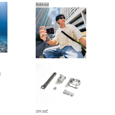
Sold out
359.00
₾