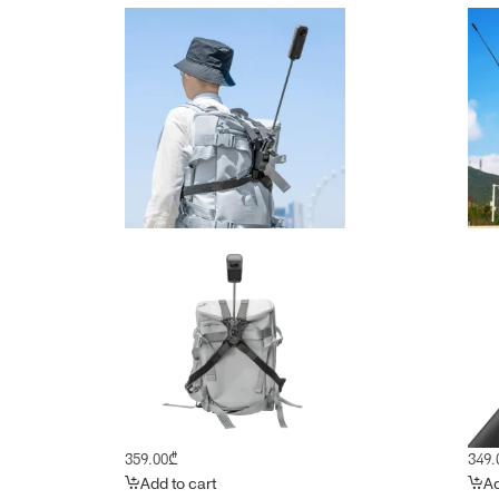
359.00
₾
349.
Add to cart
Ad