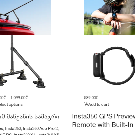
Price
00
₾
–
1,099.00
₾
589.00
₾
range:
lect options
Add to cart
699.00₾
60 მანქანის სამაგრი
Insta360 GPS Previe
through
Remote with Built-In
1,099.00₾
es
,
Insta360
,
Insta360 Ace Pro 2
,