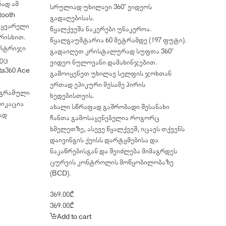
ად ამ
სრულიად უხილავი 360° ვიდეოს
ooth
გადაღებისას.
აყვარელი
წყალქვეშა ნაკერები უნაკეროა.
რისხით.
წყალგაუმტარია 60 მეტრამდე (197 ფუტი).
რტრიჯი
გადაიღეთ კრისტალურად სუფთა 360°
ზეც
ვიდეო ნულოვანი დამახინჯებით.
a360 Ace
გამოიყენეთ უხილავ სელფის ჯოხთან
ერთად ეპიკური მესამე პირის
ოგრამული
ხედებისთვის.
ლიკაცია
ახალი სწრაფად გაშრობადი შესანახი
ად
ჩანთა გამოსაყენებელია როგორც
ხმელეთზე, ასევე წყალქვეშ, იცავს თქვენს
დაივინგის ქეისს დარტყმებისა და
ნაკაწრებისგან და შეიძლება მიმაგრდეს
ცურვის კონტროლის მოწყობილობაზე
(BCD).
369.00
₾
369.00
₾
Add to cart