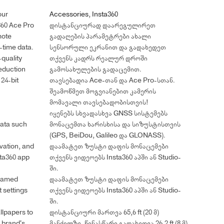
our
Accessories
,
Insta360
a360 Ace Pro
დისტანციურად დაარეგულირეთ
mote
გადაღების პარამეტრები ახალი
-time data.
სენსორული ეკრანით და გადახედეთ
-quality
თქვენს კადრს რეალურ დროში
reduction
გამოსახულების გადაცემით.
24-bit
თავსებადია Ace-თან და Ace Pro-სთან.
შეამოწმეთ მოგვიანებით კამერის
მომავალი თავსებადობისთვის!
იყენებს სხვადასხვა GNSS სისტემებს
data such
მონაცემთა ხარისხისა და სიზუსტისთვის
(GPS, BeiDou, Galileo და GLONASS).
vation, and
დაამატეთ ზუსტი დაფის მონაცემები
sta360 app
თქვენს ვიდეოებს Insta360 აპში ან Studio-
ში.
framed
დაამატეთ ზუსტი დაფის მონაცემები
 settings
თქვენს ვიდეოებს Insta360 აპში ან Studio-
ში.
llpapers to
დისტანციური მართვა 65,6 ft (20 მ)
r brand's
მანძილზე. წინასწარი გადახედვა 26,2 ft (8 მ)