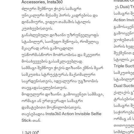
Insta360 
Accessories
,
Insta360
ეს Dual/Tr
ძლიერი შემწოვი ჭიქის სამაგრი
სამაგრი შ
უნიკალური მესამე პირის კადრებისა და
Action Invi
დინამიური, ვიდეო თამაშის სტილის
გამოსაყენ
კუთხეებისთვის.
გამოიყენო
განახლებული დიზაინი უზრუნველყოფს
ჯოხებთან
სტაბილურ, საიმედო შეწოვას, რომელიც
პირის ხედ
მკაცრად არის გამოცდილი
შექმენით 
უსწორმასწორო მოძრაობისა და მკვეთრი
სტილის კა
მოსახვევების გასამკლავებლად.
Triple Suc
სამმაგი შემწოვი ჭიქის დიზაინი ქმნის მყარ
სამკუთხე
სამკუთხა სტრუქტურას მაქსიმალური
სტაბილურ
საყრდენისთვის, იდეალურია უგზოობის
Dual Suct
თავგადასავლებისთვის.
ქალაქის გ
მოდულური დიზაინი. გამოიყენეთ სამმაგი,
ტრასების
ორმაგი ან ერთჯერადი სამაგრი
სამაგრი შ
დამატებითი მოქნილობისთვის.
საჭიროება
თავსებადია Insta360 Action Invisible Selfie
ორმაგ ან 
Stick-თან.
თითოეული 
სიმძლავრი
1,349.00
₾