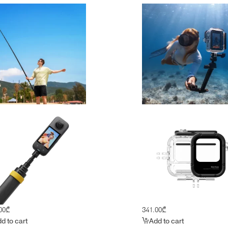
00
₾
341.00
₾
d to cart
Add to cart