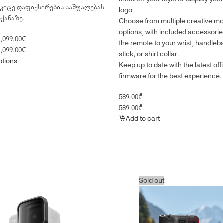
კიცე დაფიქსირების საშუალებას
logo.
ნქანაზე.
Choose from multiple creative m
options, with included accessorie
Price
,099.00
₾
the remote to your wrist, handleba
range:
Price
,099.00
₾
stick, or shirt collar.
699.00₾
range:
ptions
Keep up to date with the latest offi
through
699.00₾
firmware for the best experience.
1,099.00₾
through
1,099.00₾
589.00
₾
589.00
₾
Add to cart
Sold out