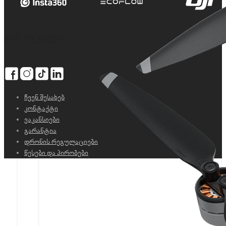
გამოგვყევი
ჩვენ შესახებ
კონტაქტი
ვაკანსიები
გარანტია
დრონის რეგულაციები
წესები და პირობები