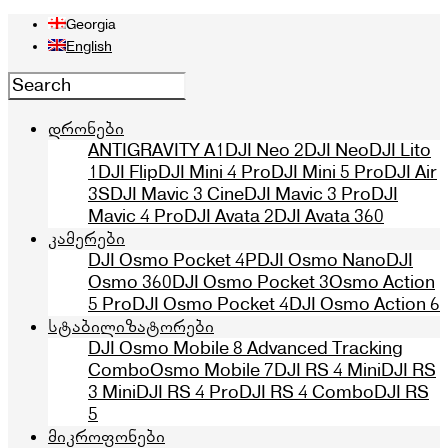
Georgia
English
დრონები
ANTIGRAVITY A1
DJI Neo 2
DJI Neo
DJI Lito
1
DJI Flip
DJI Mini 4 Pro
DJI Mini 5 Pro
DJI Air
3S
DJI Mavic 3 Cine
DJI Mavic 3 Pro
DJI
Mavic 4 Pro
DJI Avata 2
DJI Avata 360
კამერები
DJI Osmo Pocket 4P
DJI Osmo Nano
DJI
Osmo 360
DJI Osmo Pocket 3
Osmo Action
5 Pro
DJI Osmo Pocket 4
DJI Osmo Action 6
სტაბილიზატორები
DJI Osmo Mobile 8 Advanced Tracking
Combo
Osmo Mobile 7
DJI RS 4 Mini
DJI RS
3 Mini
DJI RS 4 Pro
DJI RS 4 Combo
DJI RS
5
მიკროფონები