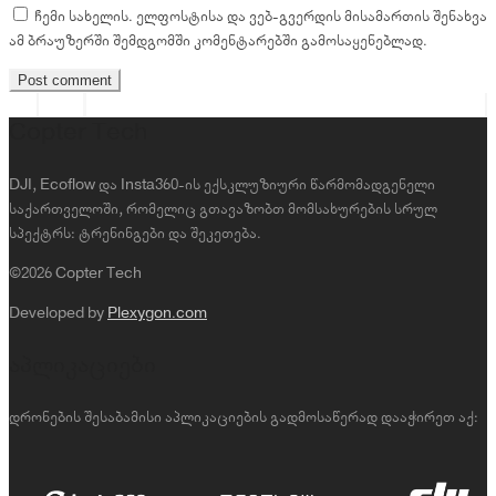
ჩემი სახელის. ელფოსტისა და ვებ-გვერდის მისამართის შენახვა
ამ ბრაუზერში შემდგომში კომენტარებში გამოსაყენებლად.
Copter Tech
DJI, Ecoflow და Insta360-ის ექსკლუზიური წარმომადგენელი
საქართველოში, რომელიც გთავაზობთ მომსახურების სრულ
სპექტრს: ტრენინგები და შეკეთება.
©2026 Copter Tech
Developed by
Plexygon.com
აპლიკაციები
დრონების შესაბამისი აპლიკაციების გადმოსაწერად დააჭირეთ აქ: