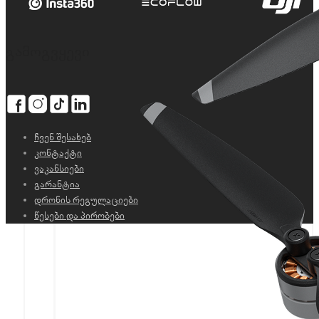
გამოგვყევი
ჩვენ შესახებ
კონტაქტი
ვაკანსიები
გარანტია
დრონის რეგულაციები
წესები და პირობები