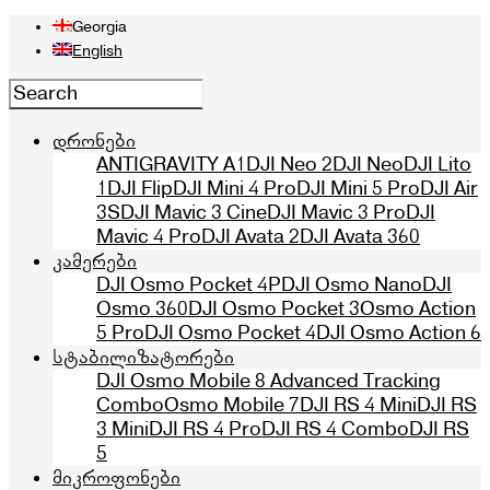
Georgia
English
დრონები
ANTIGRAVITY A1
DJI Neo 2
DJI Neo
DJI Lito
1
DJI Flip
DJI Mini 4 Pro
DJI Mini 5 Pro
DJI Air
3S
DJI Mavic 3 Cine
DJI Mavic 3 Pro
DJI
Mavic 4 Pro
DJI Avata 2
DJI Avata 360
კამერები
DJI Osmo Pocket 4P
DJI Osmo Nano
DJI
Osmo 360
DJI Osmo Pocket 3
Osmo Action
5 Pro
DJI Osmo Pocket 4
DJI Osmo Action 6
სტაბილიზატორები
DJI Osmo Mobile 8 Advanced Tracking
Combo
Osmo Mobile 7
DJI RS 4 Mini
DJI RS
3 Mini
DJI RS 4 Pro
DJI RS 4 Combo
DJI RS
5
მიკროფონები