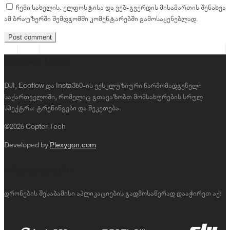
ჩემი სახელის. ელფოსტისა და ვებ-გვერდის მისამართის შენახვა
ამ ბრაუზერში შემდგომში კომენტარებში გამოსაყენებლად.
Copter Tech
DJI, Ecoflow და Insta360-ის ექსკლუზიური წარმომადგენელი
საქართველოში, რომელიც გთავაზობთ მომსახურების სრულ
სპექტრს: ტრენინგები და შეკეთება.
©2026 Copter Tech
Developed by
Plexygon.com
აპლიკაციები
დრონების შესაბამისი აპლიკაციების გადმოსაწერად დააჭირეთ აქ: