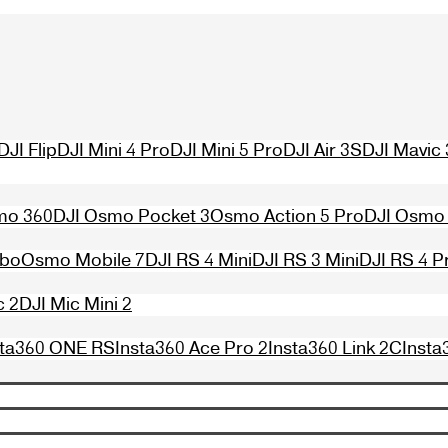
DJI Flip
DJI Mini 4 Pro
DJI Mini 5 Pro
DJI Air 3S
DJI Mavic 
mo 360
DJI Osmo Pocket 3
Osmo Action 5 Pro
DJI Osmo 
mbo
Osmo Mobile 7
DJI RS 4 Mini
DJI RS 3 Mini
DJI RS 4 P
c 2
DJI Mic Mini 2
sta360 ONE RS
Insta360 Ace Pro 2
Insta360 Link 2C
Insta