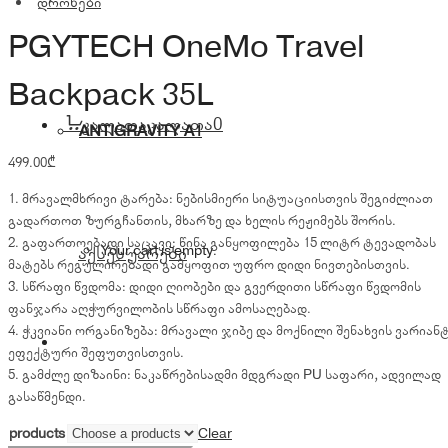
დრონები
PGYTECH OneMo Travel
Backpack 35L
კალათა
კალათა
0
ANTIGRAVITY A1
499.00
₾
1. მრავალმხრივი ტარება: ნებისმიერი სიტუაციისთვის შეგიძლიათ
გადართოთ ზურგჩანთის, მხარზე და ხელის რეჟიმებს შორის.
2. გაფართოებადი საცავი: წინა განყოფილება 15 ლიტრ ტევადობას
Your cart is empty.
აქსესუარები
მატებს რეგულირებადი გამყოფით უფრო დიდი ნივთებისთვის.
3. სწრაფი წვდომა: დიდი ღიობები და გვერდითი სწრაფი წვდომის
ფანჯარა აღჭურვილობის სწრაფი ამოსაღებად.
4. ჭკვიანი ორგანიზება: მრავალი ჯიბე და მოქნილი შენახვის ვარიან
ეფექტური შეფუთვისთვის.
5. გამძლე დიზაინი: ნაკაწრებისადმი მდგრადი PU საფარი, ადვილად
გასაწმენდი.
products
Clear