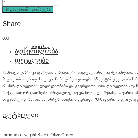
PGYTECH
Login
OneMo
კალათაში დამატება
Travel
Share
Backpack
35L
quantity
0
0
0
Sign Up
აღწერილობა
დეტალები
1. მრავალმხრივი ტარება: ნებისმიერი სიტუაციისთვის შეგიძლიათ 
2. გაფართოებადი საცავი: წინა განყოფილება 15 ლიტრ ტევადობას
3. სწრაფი წვდომა: დიდი ღიობები და გვერდითი სწრაფი წვდომის ფ
4. ჭკვიანი ორგანიზება: მრავალი ჯიბე და მოქნილი შენახვის ვარი
5. გამძლე დიზაინი: ნაკაწრებისადმი მდგრადი PU საფარი, ადვილად 
დეტალები
products
Twilight Black, Olive Green