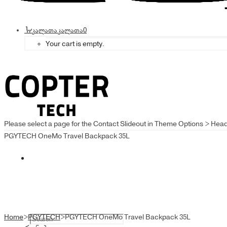
კალათა
კალათა
0
Your cart is empty.
Please select a page for the Contact Slideout in Theme Options > Hea
PGYTECH OneMo Travel Backpack 35L
Home
>
PGYTECH
>
PGYTECH OneMo Travel Backpack 35L