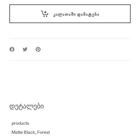
Backpack
22L
ᲙᲐᲚᲐᲗᲐᲨᲘ ᲓᲐᲛᲐᲢᲔᲑᲐ
quantity
დეტალები
products
Matte Black, Forest