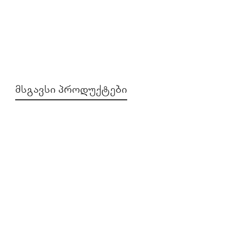
ᲛᲡᲒᲐᲕᲡᲘ ᲞᲠᲝᲓᲣᲥᲢᲔᲑᲘ