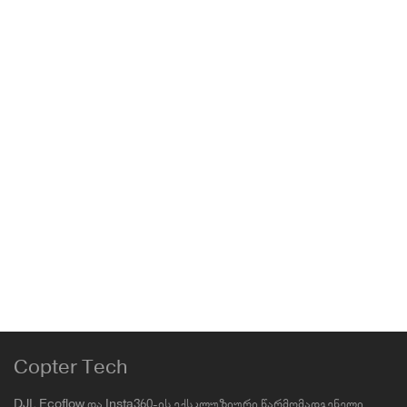
Insta360 X4 Premium Lens Guards
Accessories
,
Insta360
,
Insta360 X4
129.00
₾
Copter Tech
DJI, Ecoflow და Insta360-ის ექსკლუზიური წარმომადგენელი