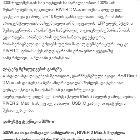
3000+ ელემენტის სიცოცხლის ხანგრძლივობით 100% -ის
შენარჩუნებით, შეგიძლია RIVER 2 Max თითქმის ყოველ დღე
დატენო და გამოიყენო 10 წლის განმავლობაში, ისე, რომ მისი
პროცენტულობის მაჩვენებელი არ შეიცვალოს. LFP ელემენტების
შემადგენლობა არამარტო ხანგრძლივ სიცოცხლისუნარიანობას
გვპირდება, არამედ არის უფრო სანდო, ეფექტური,
მოსახერხებელი და უძლებს უფრო მაღალ ტემპერატურასაც კი.
RIVER 2 სერიას აქვს ინდუსტრიაში ერთ-ერთი ყველაზე
ხანგრძლივი, 5-წლიანი გარანტია.
დატენე შეზღუდვების გარეშე
4 სხვადასხვა დატენვის მეთოდით, დარწმუნებული იყავი, რომ River
2 Max -ის დატენვას ნებისმიერ ადგილას შეძლებ. დატენე იგი
დენცქვიტიდან, მანქანაში ან გახდი სრულიად
ენერგოდამოუკიდებელი პორტატული მზის პანელის გამოყენებით.
RIVER 2 Max -ს ასევე აქვს ახალი- USB-C კაბელით დატენვის
შესაძლებლობა.
დამუხტე ტექნიკის 80%-ი
500W-იანი გამომავალი სიმძლარით , RIVER 2 Max-ს შეუძლია
ყველა საჭირო ელექტრო tqnikis დატენვა-დამუხტვა და