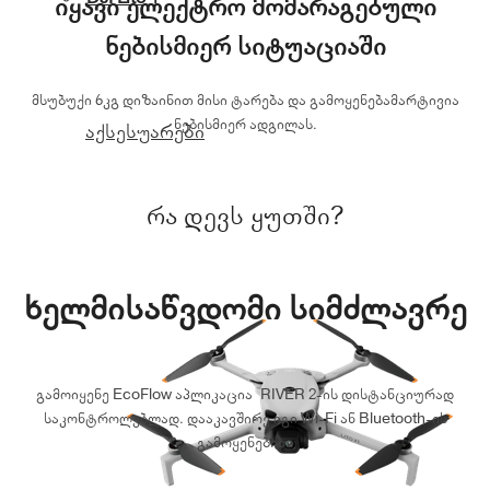
იყავი ელექტრო მომარაგებული
ნებისმიერ სიტუაციაში
მსუბუქი 6კგ დიზაინით მისი ტარება და გამოყენებამარტივია
ნებისმიერ ადგილას.
აქსესუარები
რა დევს ყუთში?
ხელმისაწვდომი სიმძლავრე
გამოიყენე EcoFlow აპლიკაცია RIVER 2-ის დისტანციურად
საკონტროლებლად. დააკავშირე იგი Wi-Fi ან Bluetooth-ის
გამოყენებით.