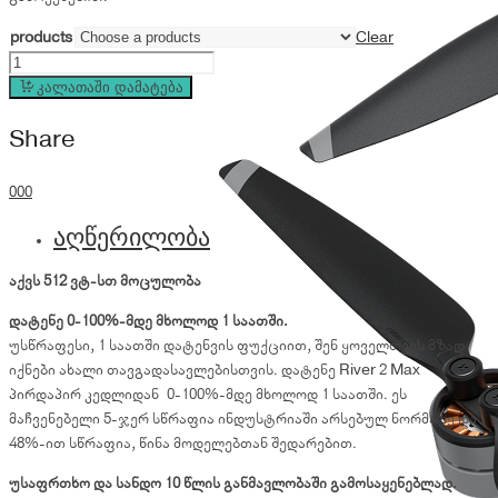
products
Clear
EcoFlow
RIVER
კალათაში დამატება
2
Share
Max
quantity
0
0
0
აღწერილობა
აქვს 512 ვტ-სთ მოცულობა
დატენე 0-100%-მდე მხოლოდ 1 საათში.
უსწრაფესი, 1 საათში დატენვის ფუქციით, შენ ყოველთვის მზად
იქნები ახალი თავგადასავლებისთვის. დატენე River 2 Max
პირდაპირ კედლიდან 0-100%-მდე მხოლოდ 1 საათში. ეს
მაჩვენებელი 5-ჯერ სწრაფია ინდუსტრიაში არსებულ ნორმაზე და
48%-ით სწრაფია, წინა მოდელებთან შედარებით.
უსაფრთხო და სანდო 10 წლის განმავლობაში გამოსაყენებლად.