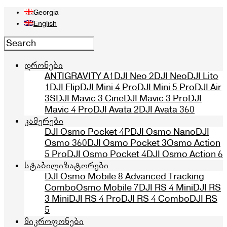
Georgia
English
დრონები
ANTIGRAVITY A1
DJI Neo 2
DJI Neo
DJI Lito
1
DJI Flip
DJI Mini 4 Pro
DJI Mini 5 Pro
DJI Air
3S
DJI Mavic 3 Cine
DJI Mavic 3 Pro
DJI
Mavic 4 Pro
DJI Avata 2
DJI Avata 360
კამერები
DJI Osmo Pocket 4P
DJI Osmo Nano
DJI
Osmo 360
DJI Osmo Pocket 3
Osmo Action
5 Pro
DJI Osmo Pocket 4
DJI Osmo Action 6
სტაბილიზატორები
DJI Osmo Mobile 8 Advanced Tracking
Combo
Osmo Mobile 7
DJI RS 4 Mini
DJI RS
3 Mini
DJI RS 4 Pro
DJI RS 4 Combo
DJI RS
5
მიკროფონები