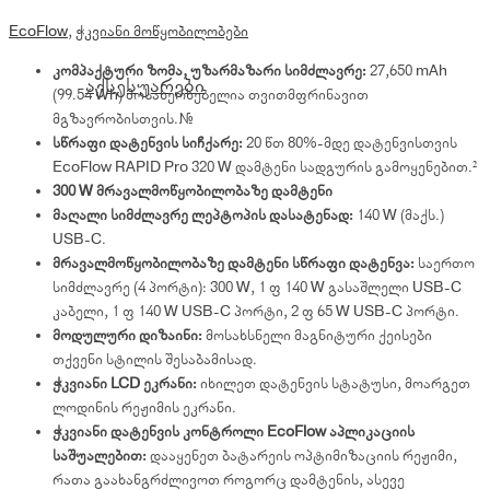
EcoFlow
,
ჭკვიანი მოწყობილობები
კომპაქტური ზომა, უზარმაზარი სიმძლავრე:
27,650 mAh
აქსესუარები
(99.54 Wh) მოსახერხებელია თვითმფრინავით
მგზავრობისთვის.¹
სწრაფი დატენვის სიჩქარე:
20 წთ 80%-მდე დატენვისთვის
EcoFlow RAPID Pro 320 W დამტენი სადგურის გამოყენებით.²
300 W მრავალმოწყობილობაზე დამტენი
მაღალი სიმძლავრე ლეპტოპის დასატენად:
140 W (მაქს.)
USB-C.
მრავალმოწყობილობაზე დამტენი სწრაფი დატენვა:
საერთო
სიმძლავრე (4 პორტი): 300 W, 1 × 140 W გასაშლელი USB-C
კაბელი, 1 × 140 W USB-C პორტი, 2 × 65 W USB-C პორტი.
მოდულური დიზაინი:
მოსახსნელი მაგნიტური ქეისები
თქვენი სტილის შესაბამისად.
ჭკვიანი LCD ეკრანი:
იხილეთ დატენვის სტატუსი, მოარგეთ
ლოდინის რეჟიმის ეკრანი.
ჭკვიანი დატენვის კონტროლი EcoFlow აპლიკაციის
საშუალებით:
დააყენეთ ბატარეის ოპტიმიზაციის რეჟიმი,
რათა გაახანგრძლივოთ როგორც დამტენის, ასევე