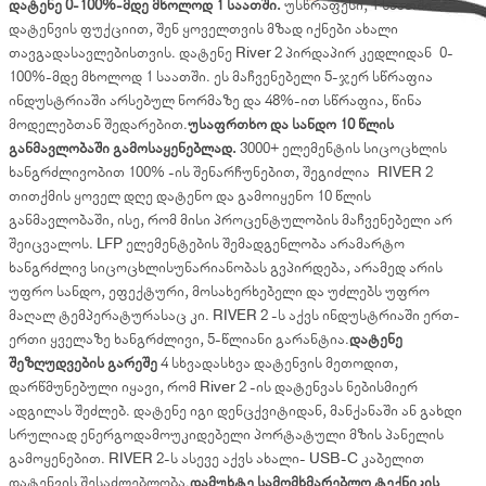
დატენე 0-100%-მდე მხოლოდ 1 საათში.
უსწრაფესი, 1 საათში
დატენვის ფუქციით, შენ ყოველთვის მზად იქნები ახალი
თავგადასავლებისთვის. დატენე River 2 პირდაპირ კედლიდან 0-
100%-მდე მხოლოდ 1 საათში. ეს მაჩვენებელი 5-ჯერ სწრაფია
ინდუსტრიაში არსებულ ნორმაზე და 48%-ით სწრაფია, წინა
მოდელებთან შედარებით.
უსაფრთხო და სანდო 10 წლის
განმავლობაში გამოსაყენებლად.
3000+ ელემენტის სიცოცხლის
ხანგრძლივობით 100% -ის შენარჩუნებით, შეგიძლია RIVER 2
თითქმის ყოველ დღე დატენო და გამოიყენო 10 წლის
განმავლობაში, ისე, რომ მისი პროცენტულობის მაჩვენებელი არ
შეიცვალოს. LFP ელემენტების შემადგენლობა არამარტო
ხანგრძლივ სიცოცხლისუნარიანობას გვპირდება, არამედ არის
უფრო სანდო, ეფექტური, მოსახერხებელი და უძლებს უფრო
მაღალ ტემპერატურასაც კი. RIVER 2 -ს აქვს ინდუსტრიაში ერთ-
ერთი ყველაზე ხანგრძლივი, 5-წლიანი გარანტია.
დატენე
შეზღუდვების გარეშე
4 სხვადასხვა დატენვის მეთოდით,
დარწმუნებული იყავი, რომ River 2 -ის დატენვას ნებისმიერ
ადგილას შეძლებ. დატენე იგი დენცქვიტიდან, მანქანაში ან გახდი
სრულიად ენერგოდამოუკიდებელი პორტატული მზის პანელის
გამოყენებით. RIVER 2-ს ასევე აქვს ახალი- USB-C კაბელით
დატენვის შესაძლებლობა.
დამუხტე სამომხმარებლო ტექნიკის