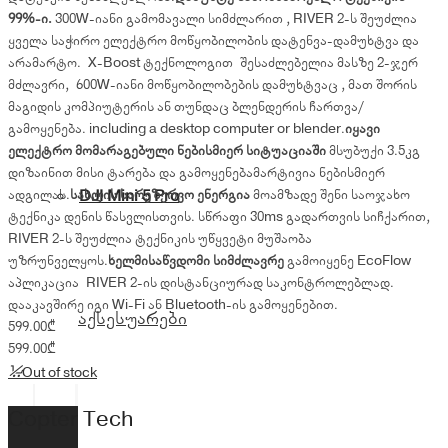
99%-ი.
300W-იანი გამომავალი სიმძლარით , RIVER 2-ს შეუძლია
ყველა საჭირო ელექტრო მოწყობილობის დატენვა-დამუხტვა და
არამარტო. X-Boost ტექნოლოგით შესაძლებელია მასზე 2-ჯერ
მძლავრი, 600W-იანი მოწყობილობების დამუხტვაც , მათ შორის
მაგიდის კომპიუტერის ან თუნდაც ბლენდერის ჩართვა/
გამოყენება. including a desktop computer or blender.
იყავი
ელექტრო მომარაგებული ნებისმიერ სიტუაციაში
მსუბუქი 3.5კგ
დიზაინით მისი ტარება და გამოყენებამარტივია ნებისმიერ
DJI Mini 5 Pro
ადგილას.
სახლის სარეზერვო ენერგია
მოამზადე შენი საოჯახო
ტექნიკა დენის წასვლისთვის. სწრაფი 30ms გადართვის სიჩქარით,
RIVER 2-ს შეუძლია ტექნიკის უწყვეტი მუშაობა
უზრუნველყოს.
ხელმისაწვდომი სიმძლავრე
გამოიყენე EcoFlow
აპლიკაცია RIVER 2-ის დისტანციურად საკონტროლებლად.
დააკავშირე იგი Wi-Fi ან Bluetooth-ის გამოყენებით.
აქსესუარები
599.00
₾
599.00
₾
Out of stock
Copter Tech