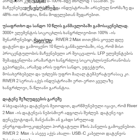
Login
პირდაპირ კედლიდან 0-100%-მდე მხოლოდ 1 საათში. ეს
აქსესუარები
მაჩვენებელი 5-ჯერ სწრაფია ინდუსტრიაში არსებულ ნორმაზე და
48%-ით სწრაფია, წინა მოდელებთან შედარებით.
უსაფრთხო და სანდო 10 წლის განმავლობაში გამოსაყენებლად.
3000+ ელემენტის სიცოცხლის ხანგრძლივობით 100% -ის
შენარჩუნებით, შეგიძლია RIVER 2 Max თითქმის ყოველ დღე
Sign Up
დატენო და გამოიყენო 10 წლის განმავლობაში, ისე, რომ მისი
პროცენტულობის მაჩვენებელი არ შეიცვალოს. LFP ელემენტების
შემადგენლობა არამარტო ხანგრძლივ სიცოცხლისუნარიანობას
გვპირდება, არამედ არის უფრო სანდო, ეფექტური,
მოსახერხებელი და უძლებს უფრო მაღალ ტემპერატურასაც კი.
RIVER 2 სერიას აქვს ინდუსტრიაში ერთ-ერთი ყველაზე
ხანგრძლივი, 5-წლიანი გარანტია.
დატენე შეზღუდვების გარეშე
4 სხვადასხვა დატენვის მეთოდით, დარწმუნებული იყავი, რომ River
2 Max -ის დატენვას ნებისმიერ ადგილას შეძლებ. დატენე იგი
დენცქვიტიდან, მანქანაში ან გახდი სრულიად
ენერგოდამოუკიდებელი პორტატული მზის პანელის გამოყენებით.
RIVER 2 Max -ს ასევე აქვს ახალი- USB-C კაბელით დატენვის