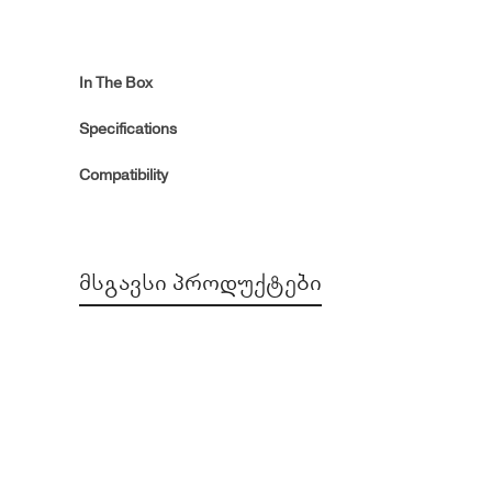
In The Box
Specifications
Compatibility
ᲛᲡᲒᲐᲕᲡᲘ ᲞᲠᲝᲓᲣᲥᲢᲔᲑᲘ