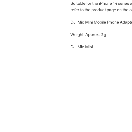
Suitable for the iPhone 14 series 
refer to the product page on the of
DJI Mic Mini Mobile Phone Adapter
Weight: Approx. 2 g
DJI Mic Mini
DJI Mavic Mini Propellers
DJI Mavic Mini
40.00
₾