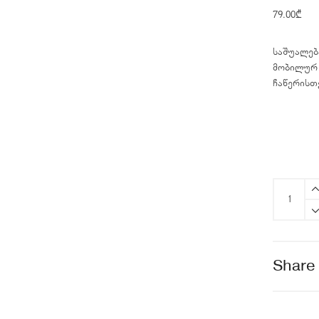
79.00
₾
საშუალება
მობილურ 
ჩაწერისთ
DJI
Mic
Mini
Mobile
Phone
Share
Adapter
(Lightning)
quantity