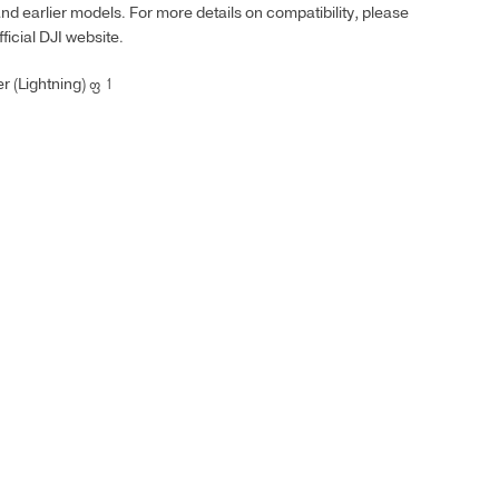
and earlier models. For more details on compatibility, please
ficial DJI website.
 (Lightning) × 1
SOLD OUT