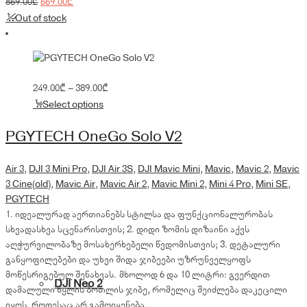
price
Original
price
Current
869.00
₾
669.00
₾
was:
price
is:
price
Out of stock
869.00₾.
was:
669.00₾.
is:
869.00₾.
669.00₾.
Price
249.00
₾
–
389.00
₾
range:
Select options
249.00₾
through
PGYTECH OneGo Solo V2
389.00₾
Air 3
,
DJI 3 Mini Pro
,
DJI Air 3S
,
DJI Mavic Mini
,
Mavic
,
Mavic 2
,
Mavic
3 Cine(old)
,
Mavic Air
,
Mavic Air 2
,
Mavic Mini 2
,
Mini 4 Pro
,
Mini SE
,
PGYTECH
1. იდეალურად აერთიანებს სტილსა და ფუნქციონალურობას
სხვადასხვა სცენარისთვის; 2. დიდი ზომის დიზაინი აქვს
აღჭურვილობაზე მოსახერხებელი წვდომისთვის; 3. დეტალური
განყოფილებები და უხვი შიდა ჯიბეები უზრუნველყოფს
მოწესრიგებულ შენახვას. მხოლოდ 6 და 10 ლიტრი: გვერდით
DJI Neo 2
დამალული წყლის ბოთლის ჯიბე, რომელიც შეიძლება დაკეცილი
იყოს, როდესაც არ გამოიყენება.