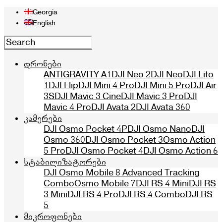
Georgia
English
დრონები
ANTIGRAVITY A1
DJI Neo 2
DJI Neo
DJI Lito
1
DJI Flip
DJI Mini 4 Pro
DJI Mini 5 Pro
DJI Air
3S
DJI Mavic 3 Cine
DJI Mavic 3 Pro
DJI
Mavic 4 Pro
DJI Avata 2
DJI Avata 360
კამერები
DJI Osmo Pocket 4P
DJI Osmo Nano
DJI
Osmo 360
DJI Osmo Pocket 3
Osmo Action
5 Pro
DJI Osmo Pocket 4
DJI Osmo Action 6
სტაბილიზატორები
DJI Osmo Mobile 8 Advanced Tracking
Combo
Osmo Mobile 7
DJI RS 4 Mini
DJI RS
3 Mini
DJI RS 4 Pro
DJI RS 4 Combo
DJI RS
5
მიკროფონები