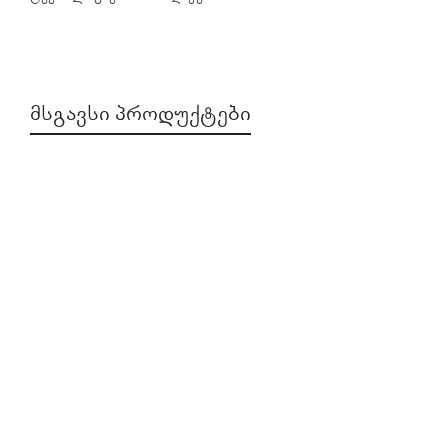
ᲛᲡᲒᲐᲕᲡᲘ ᲞᲠᲝᲓᲣᲥᲢᲔᲑᲘ