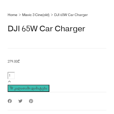
Home
>
Mavic 3 Cine(old)
>
DJI 65W Car Charger
DJI 65W Car Charger
279.00
₾
DJI
65W
Car
კალათაში დამატება
Charger
quantity