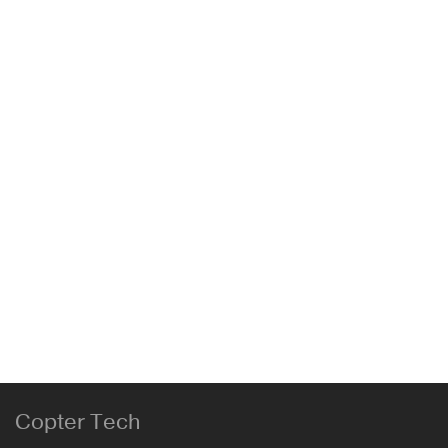
PGYTECH ND Filters Set For DJI FPV
FPV
,
PGYTECH
229.00
₾
PGYTECH Landing Pad for Drones
DJI Goggles
,
DJI Phantom
,
FPV
,
Mavic
,
PGYTECH
,
Ryze
Tech | Tello
Copter Tech