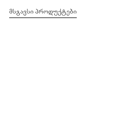
ᲛᲡᲒᲐᲕᲡᲘ ᲞᲠᲝᲓᲣᲥᲢᲔᲑᲘ