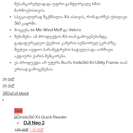
შესამცირებლად და უფრო გამჭვირვალე ხმის
წარმოებისთვის.
სპეციალურად შექმნილია X4-ისთვის, რომ დარჩეს უხილავი
360 კადრში.
მოყვება 6x Mic Wind Muff და Velcro.
შენიშვნა: ამ პროდუქტის X4-თან გამოყენებამდე,
გადაფურცლეთ ქვემოთ კამერის სენსორულ ეკრანზე,
შეეხეთ აუდიო პარამეტრების ხატულას და აირჩიეთ
აქტიური ქარის შემცირება.
ეს პროდუქტი არ უჭერს მხარს Insta360 X4 Utility Frame-თან
ერთად გამოყენებას.
39.00
₾
39.00
₾
Out of stock
Sale
DJI Neo 2
Original
Current
139.00
₾
110.00
₾