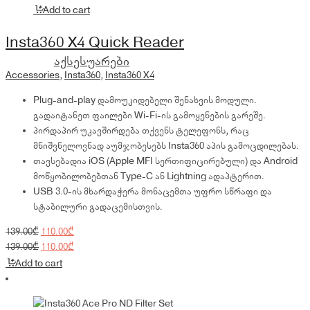
price
price
Add to cart
was:
is:
139.00₾.
110.00₾.
Insta360 X4 Quick Reader
აქსესუარები
Accessories
,
Insta360
,
Insta360 X4
Plug-and-play დამოუკიდებელი შენახვის მოდული.
გადაიტანეთ ფაილები Wi-Fi-ის გამოყენების გარეშე.
პირდაპირ უკავშირდება თქვენს ტელეფონს, რაც
მნიშვნელოვნად აუმჯობესებს Insta360 აპის გამოცდილებას.
თავსებადია iOS (Apple MFI სერთიფიცირებული) და Android
მოწყობილობებთან Type-C ან Lightning ადაპტერით.
USB 3.0-ის მხარდაჭერა მონაცემთა უფრო სწრაფი და
სტაბილური გადაცემისთვის.
Original
Current
139.00
₾
110.00
₾
price
Original
price
Current
139.00
₾
110.00
₾
was:
price
is:
price
Add to cart
139.00₾.
was:
110.00₾.
is:
139.00₾.
110.00₾.