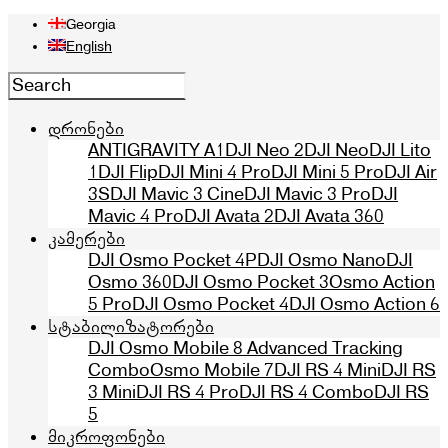
Georgia
English
დრონები
ANTIGRAVITY A1
DJI Neo 2
DJI Neo
DJI Lito
1
DJI Flip
DJI Mini 4 Pro
DJI Mini 5 Pro
DJI Air
3S
DJI Mavic 3 Cine
DJI Mavic 3 Pro
DJI
Mavic 4 Pro
DJI Avata 2
DJI Avata 360
კამერები
DJI Osmo Pocket 4P
DJI Osmo Nano
DJI
Osmo 360
DJI Osmo Pocket 3
Osmo Action
5 Pro
DJI Osmo Pocket 4
DJI Osmo Action 6
სტაბილიზატორები
DJI Osmo Mobile 8 Advanced Tracking
Combo
Osmo Mobile 7
DJI RS 4 Mini
DJI RS
3 Mini
DJI RS 4 Pro
DJI RS 4 Combo
DJI RS
5
მიკროფონები