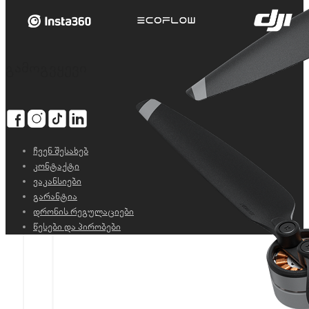
გამოგვყევი
ჩვენ შესახებ
კონტაქტი
ვაკანსიები
გარანტია
დრონის რეგულაციები
წესები და პირობები