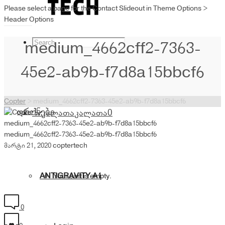
Please select a page for the Contact Slideout in Theme Options >
Header Options
medium_4662cff2-7363-
45e2-ab9b-f7d8a15bbcf6
Copter
>
medium_4662cff2-7363-45e2-ab9b-f7d8a15bbcf6
დრონები
კალათა
კალათა
0
medium_4662cff2-7363-45e2-ab9b-f7d8a15bbcf6
medium_4662cff2-7363-45e2-ab9b-f7d8a15bbcf6
მარტი 21, 2020
coptertech
ANTIGRAVITY A1
Your cart is empty.
0