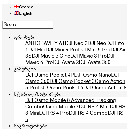
Georgia
English
დრონები
ANTIGRAVITY A1
DJI Neo 2
DJI Neo
DJI Lito
1
DJI Flip
DJI Mini 4 Pro
DJI Mini 5 Pro
DJI Air
3S
DJI Mavic 3 Cine
DJI Mavic 3 Pro
DJI
Mavic 4 Pro
DJI Avata 2
DJI Avata 360
კამერები
DJI Osmo Pocket 4P
DJI Osmo Nano
DJI
Osmo 360
DJI Osmo Pocket 3
Osmo Action
5 Pro
DJI Osmo Pocket 4
DJI Osmo Action 6
სტაბილიზატორები
DJI Osmo Mobile 8 Advanced Tracking
Combo
Osmo Mobile 7
DJI RS 4 Mini
DJI RS
3 Mini
DJI RS 4 Pro
DJI RS 4 Combo
DJI RS
5
მიკროფონები