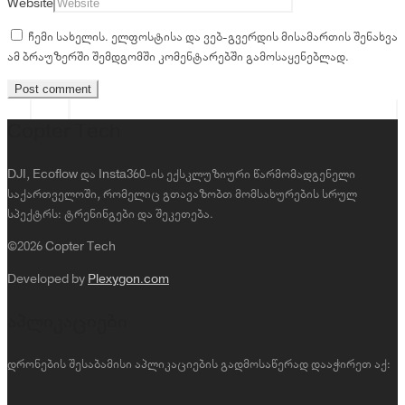
Website
ჩემი სახელის. ელფოსტისა და ვებ-გვერდის მისამართის შენახვა
ამ ბრაუზერში შემდგომში კომენტარებში გამოსაყენებლად.
Copter Tech
DJI, Ecoflow და Insta360-ის ექსკლუზიური წარმომადგენელი
საქართველოში, რომელიც გთავაზობთ მომსახურების სრულ
სპექტრს: ტრენინგები და შეკეთება.
©2026 Copter Tech
Developed by
Plexygon.com
აპლიკაციები
დრონების შესაბამისი აპლიკაციების გადმოსაწერად დააჭირეთ აქ: