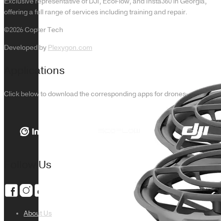
Exclusive representative of DJI, EcoFlow, and Insta360 in Georgia,
offering a full range of services including training and repair.
©2026 Copter Tech
Developed by
Plexygon.com
Applications
Click below to download the corresponding apps for drones:
Follow Us
About Us