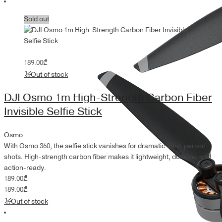
Sold out
189.00
₾
Out of stock
DJI Osmo 1m High-Strength Carbon Fiber
Invisible Selfie Stick
Osmo
With Osmo 360, the selfie stick vanishes for dramatic third-person
shots. High-strength carbon fiber makes it lightweight, durable, and
action-ready.
189.00
₾
189.00
₾
Out of stock