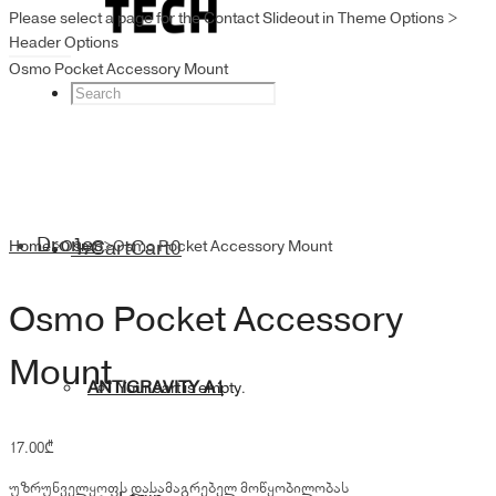
Please select a page for the Contact Slideout in Theme Options >
Header Options
Osmo Pocket Accessory Mount
Drones
Home
>
Osmo
Cart
>
Osmo Pocket Accessory Mount
Cart
0
Osmo Pocket Accessory
Mount
ANTIGRAVITY A1
Your cart is empty.
17.00
₾
უზრუნველყოფს დასამაგრებელ მოწყობილობას