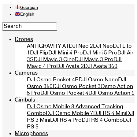
Georgian
English
Drones
ANTIGRAVITY A1
DJI Neo 2
DJI Neo
DJI Lito
1
DJI Flip
DJI Mini 4 Pro
DJI Mini 5 Pro
DJI Air
3S
DJI Mavic 3 Cine
DJI Mavic 3 Pro
DJI
Mavic 4 Pro
DJI Avata 2
DJI Avata 360
Cameras
DJI Osmo Pocket 4P
DJI Osmo Nano
DJI
Osmo 360
DJI Osmo Pocket 3
Osmo Action
5 Pro
DJI Osmo Pocket 4
DJI Osmo Action 6
Gimbals
DJI Osmo Mobile 8 Advanced Tracking
Combo
DJI Osmo Mobile 7
DJI RS 4 Mini
DJI
RS 3 Mini
DJI RS 4 Pro
DJI RS 4 Combo
DJI
RS 5
Microphones