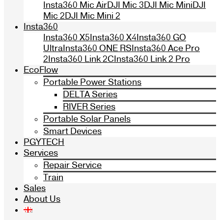
Insta360 Mic Air
DJI Mic 3
DJI Mic Mini
DJI
Mic 2
DJI Mic Mini 2
Insta360
Insta360 X5
Insta360 X4
Insta360 GO
Ultra
Insta360 ONE RS
Insta360 Ace Pro
2
Insta360 Link 2C
Insta360 Link 2 Pro
EcoFlow
Portable Power Stations
DELTA Series
RIVER Series
Portable Solar Panels
Smart Devices
PGYTECH
Services
Repair Service
Train
Sales
About Us