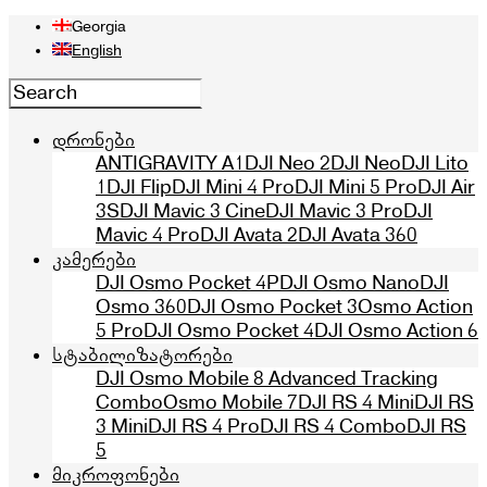
Georgia
English
დრონები
ANTIGRAVITY A1
DJI Neo 2
DJI Neo
DJI Lito
1
DJI Flip
DJI Mini 4 Pro
DJI Mini 5 Pro
DJI Air
3S
DJI Mavic 3 Cine
DJI Mavic 3 Pro
DJI
Mavic 4 Pro
DJI Avata 2
DJI Avata 360
კამერები
DJI Osmo Pocket 4P
DJI Osmo Nano
DJI
Osmo 360
DJI Osmo Pocket 3
Osmo Action
5 Pro
DJI Osmo Pocket 4
DJI Osmo Action 6
სტაბილიზატორები
DJI Osmo Mobile 8 Advanced Tracking
Combo
Osmo Mobile 7
DJI RS 4 Mini
DJI RS
3 Mini
DJI RS 4 Pro
DJI RS 4 Combo
DJI RS
5
მიკროფონები