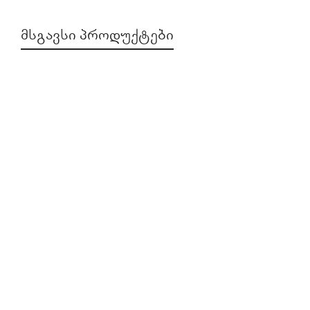
ᲛᲡᲒᲐᲕᲡᲘ ᲞᲠᲝᲓᲣᲥᲢᲔᲑᲘ