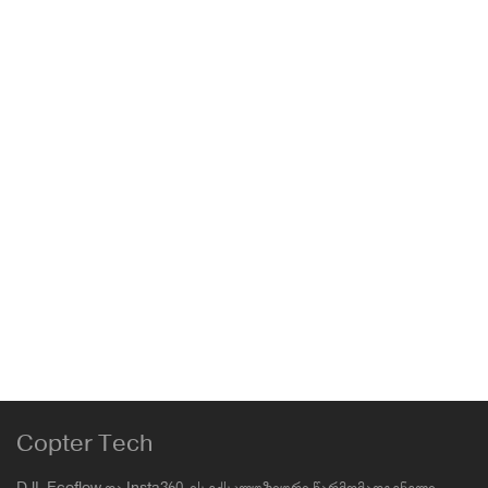
DJI Pocket 2 Mini Control Stick
Osmo
,
Osmo Pocket 2
60.00
₾
PGYTECH Suction Cup Car Mount
Osmo
,
კამერები
119.00
₾
Copter Tech