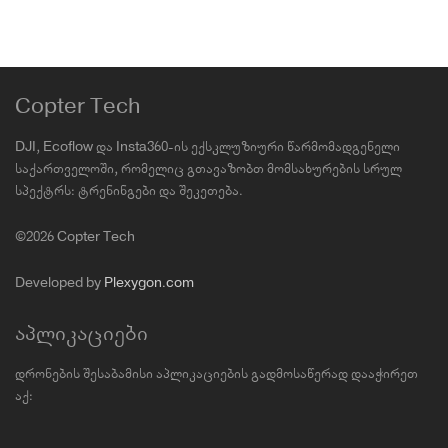
Copter Tech
DJI, Ecoflow და Insta360-ის ექსკლუზიური წარმომადგენელი
საქართველოში, რომელიც გთავაზობთ მომსახურების სრულ
სპექტრს: ტრენინგები და შეკეთება.
©2026 Copter Tech
Developed by
Plexygon.com
აპლიკაციები
დრონების შესაბამისი აპლიკაციების გადმოსაწერად დააჭირეთ
აქ: