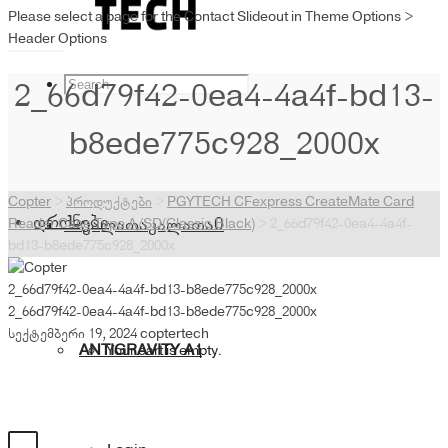
Please select a page for the Contact Slideout in Theme Options >
Header Options
2_66d79f42-0ea4-4a4f-bd13-
b8ede775c928_2000x
Copter
>
პროდუქტები
>
PGYTECH CFexpress CreateMate Card
დრონები
კალათა
კალათა
0
Reader Case Type A/SD(Classic Black)
>
2_66d79f42-0ea4-4a4f-
bd13-b8ede775c928_2000x
2_66d79f42-0ea4-4a4f-bd13-b8ede775c928_2000x
2_66d79f42-0ea4-4a4f-bd13-b8ede775c928_2000x
სექტემბერი 19, 2024
coptertech
ANTIGRAVITY A1
Your cart is empty.