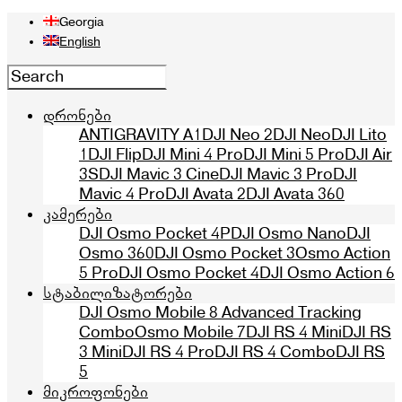
Georgia
English
დრონები
ANTIGRAVITY A1
DJI Neo 2
DJI Neo
DJI Lito
1
DJI Flip
DJI Mini 4 Pro
DJI Mini 5 Pro
DJI Air
3S
DJI Mavic 3 Cine
DJI Mavic 3 Pro
DJI
Mavic 4 Pro
DJI Avata 2
DJI Avata 360
კამერები
DJI Osmo Pocket 4P
DJI Osmo Nano
DJI
Osmo 360
DJI Osmo Pocket 3
Osmo Action
5 Pro
DJI Osmo Pocket 4
DJI Osmo Action 6
სტაბილიზატორები
DJI Osmo Mobile 8 Advanced Tracking
Combo
Osmo Mobile 7
DJI RS 4 Mini
DJI RS
3 Mini
DJI RS 4 Pro
DJI RS 4 Combo
DJI RS
5
მიკროფონები