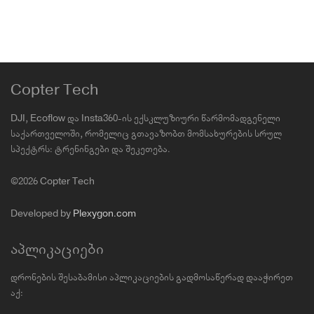
Copter Tech
DJI, Ecoflow და Insta360-ის ექსკლუზიური წარმომადგენელი
საქართველოში, რომელიც გთავაზობთ მომსახურების სრულ
სპექტრს: ტრენინგები და შეკეთება.
©2026 Copter Tech
Developed by
Plexygon.com
აპლიკაციები
დრონების შესაბამისი აპლიკაციების გადმოსაწერად დააჭირეთ
აქ: