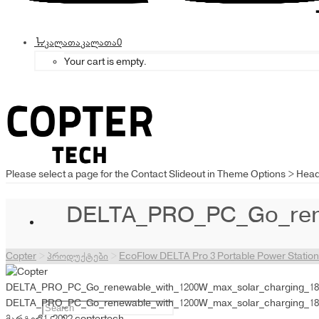
კალათა
კალათა
0
Your cart is empty.
Please select a page for the Contact Slideout in Theme Options > Hea
DELTA_PRO_PC_Go_rene
Copter
>
პროდუქტები
>
EcoFlow DELTA Pro 3 Portable Power Statio
DELTA_PRO_PC_Go_renewable_with_1200W_max_solar_charging_18
DELTA_PRO_PC_Go_renewable_with_1200W_max_solar_charging_18
მარტი 31, 2022
coptertech