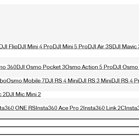
DJI Flip
DJI Mini 4 Pro
DJI Mini 5 Pro
DJI Air 3S
DJI Mavic 
mo 360
DJI Osmo Pocket 3
Osmo Action 5 Pro
DJI Osmo 
mbo
Osmo Mobile 7
DJI RS 4 Mini
DJI RS 3 Mini
DJI RS 4 P
c 2
DJI Mic Mini 2
sta360 ONE RS
Insta360 Ace Pro 2
Insta360 Link 2C
Insta