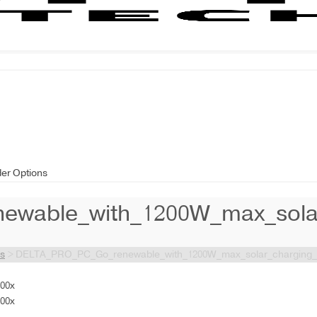
der Options
wable_with_1200W_max_solar
ns
>
DELTA_PRO_PC_Go_renewable_with_1200W_max_solar_charging_
00x
00x