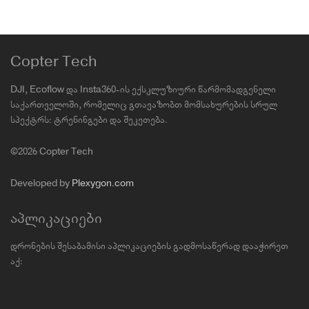
Copter Tech
DJI, Ecoflow და Insta360-ის ექსკლუზიური წარმომადგენელი
საქართველოში, რომელიც გთავაზობთ მომსახურების სრულ
სპექტრს: ტრენინგები და შეკეთება.
©2026 Copter Tech
Developed by
Plexygon.com
აპლიკაციები
დრონების შესაბამისი აპლიკაციების გადმოსაწერად დააჭირეთ
აქ: