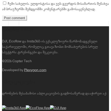
ჩემი სახელის. ელფოსტისა და ვებ-გვერდის მისამართის შენახვა
ამ ბრაუზერში შემდგომში კომენტარებში გამოსაყენებლად.
Copter Tech
DJI, Ecoflow და Insta360-ის ექსკლუზიური წარმომადგენელი
საქართველოში, რომელიც გთავაზობთ მომსახურების სრულ
სპექტრს: ტრენინგები და შეკეთება.
©2026 Copter Tech
Developed by
Plexygon.com
აპლიკაციები
დრონების შესაბამისი აპლიკაციების გადმოსაწერად დააჭირეთ აქ: