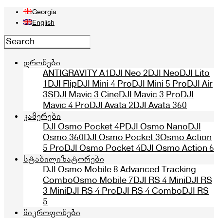
Georgia
English
დრონები
ANTIGRAVITY A1
DJI Neo 2
DJI Neo
DJI Lito
1
DJI Flip
DJI Mini 4 Pro
DJI Mini 5 Pro
DJI Air
3S
DJI Mavic 3 Cine
DJI Mavic 3 Pro
DJI
Mavic 4 Pro
DJI Avata 2
DJI Avata 360
კამერები
DJI Osmo Pocket 4P
DJI Osmo Nano
DJI
Osmo 360
DJI Osmo Pocket 3
Osmo Action
5 Pro
DJI Osmo Pocket 4
DJI Osmo Action 6
სტაბილიზატორები
DJI Osmo Mobile 8 Advanced Tracking
Combo
Osmo Mobile 7
DJI RS 4 Mini
DJI RS
3 Mini
DJI RS 4 Pro
DJI RS 4 Combo
DJI RS
5
მიკროფონები