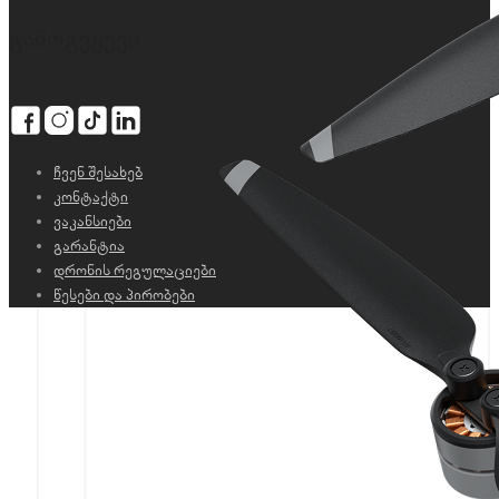
გამოგვყევი
ჩვენ შესახებ
კონტაქტი
ვაკანსიები
გარანტია
დრონის რეგულაციები
წესები და პირობები