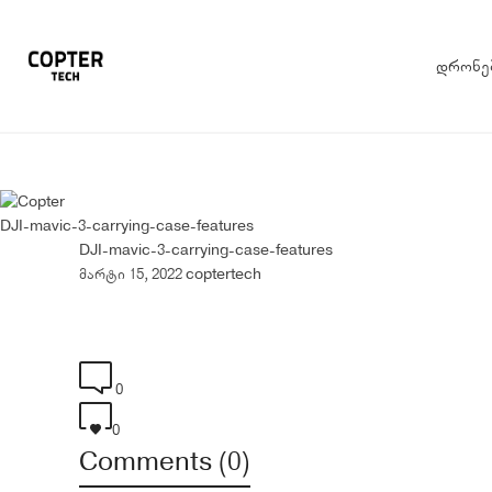
დრონე
DJI-mavic-3-carrying-case-features
DJI-mavic-3-carrying-case-features
მარტი 15, 2022
coptertech
0
0
Comments (0)