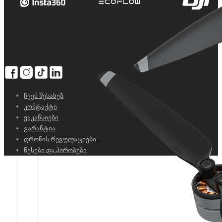
გამოგვყევი
ჩვენ შესახებ
კონტაქტი
ვაკანსიები
გარანტია
დრონის რეგულაციები
წესები და პირობები