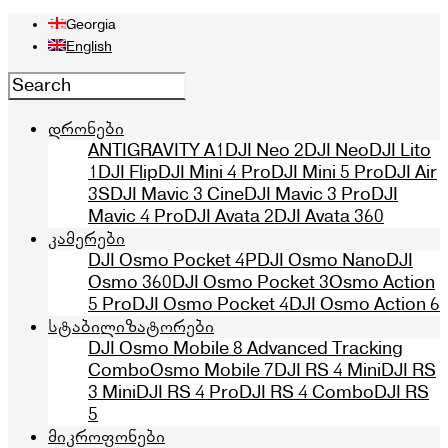
Georgia
English
დრონები
ANTIGRAVITY A1
DJI Neo 2
DJI Neo
DJI Lito
1
DJI Flip
DJI Mini 4 Pro
DJI Mini 5 Pro
DJI Air
3S
DJI Mavic 3 Cine
DJI Mavic 3 Pro
DJI
Mavic 4 Pro
DJI Avata 2
DJI Avata 360
კამერები
DJI Osmo Pocket 4P
DJI Osmo Nano
DJI
Osmo 360
DJI Osmo Pocket 3
Osmo Action
5 Pro
DJI Osmo Pocket 4
DJI Osmo Action 6
სტაბილიზატორები
DJI Osmo Mobile 8 Advanced Tracking
Combo
Osmo Mobile 7
DJI RS 4 Mini
DJI RS
3 Mini
DJI RS 4 Pro
DJI RS 4 Combo
DJI RS
5
მიკროფონები