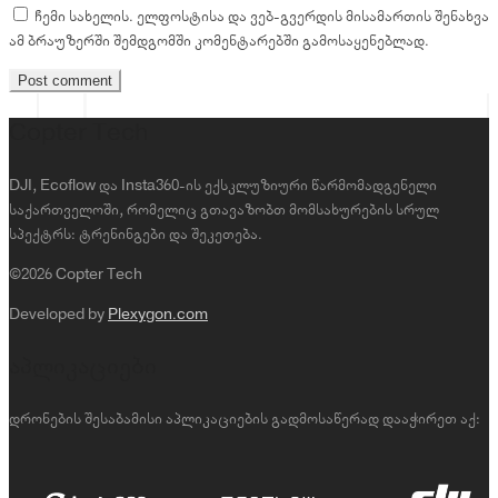
ჩემი სახელის. ელფოსტისა და ვებ-გვერდის მისამართის შენახვა
ამ ბრაუზერში შემდგომში კომენტარებში გამოსაყენებლად.
Copter Tech
DJI, Ecoflow და Insta360-ის ექსკლუზიური წარმომადგენელი
საქართველოში, რომელიც გთავაზობთ მომსახურების სრულ
სპექტრს: ტრენინგები და შეკეთება.
©2026 Copter Tech
Developed by
Plexygon.com
აპლიკაციები
დრონების შესაბამისი აპლიკაციების გადმოსაწერად დააჭირეთ აქ: