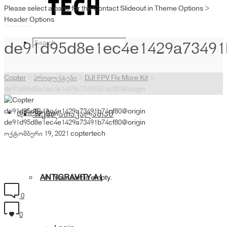
Please select a page for the Contact Slideout in Theme Options >
Header Options
de91d95d8e1ec4e1429a73491
Copter
>
პროდუქტები
>
DJI FPV Fly More Kit
>
de91d95d8e1ec4e1429a73491b74cf80@origin
de91d95d8e1ec4e1429a73491b74cf80@origin
დრონები
კალათა
კალათა
0
de91d95d8e1ec4e1429a73491b74cf80@origin
ოქტომბერი 19, 2021
coptertech
ANTIGRAVITY A1
Your cart is empty.
0
0