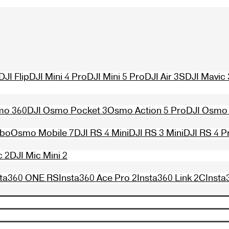
DJI Flip
DJI Mini 4 Pro
DJI Mini 5 Pro
DJI Air 3S
DJI Mavic 
mo 360
DJI Osmo Pocket 3
Osmo Action 5 Pro
DJI Osmo 
mbo
Osmo Mobile 7
DJI RS 4 Mini
DJI RS 3 Mini
DJI RS 4 P
c 2
DJI Mic Mini 2
sta360 ONE RS
Insta360 Ace Pro 2
Insta360 Link 2C
Insta