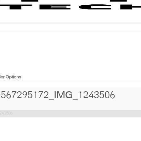
der Options
1567295172_IMG_1243506
243506