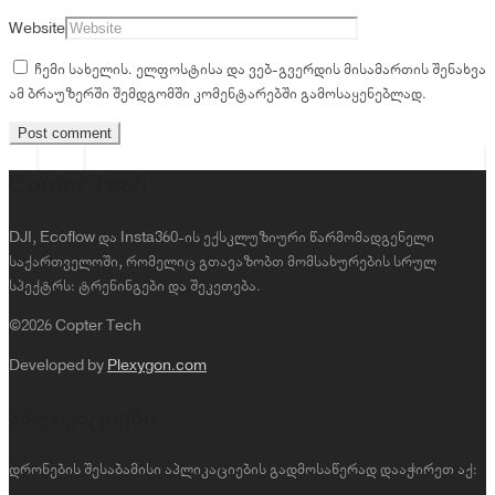
Website
ჩემი სახელის. ელფოსტისა და ვებ-გვერდის მისამართის შენახვა
ამ ბრაუზერში შემდგომში კომენტარებში გამოსაყენებლად.
Copter Tech
DJI, Ecoflow და Insta360-ის ექსკლუზიური წარმომადგენელი
საქართველოში, რომელიც გთავაზობთ მომსახურების სრულ
სპექტრს: ტრენინგები და შეკეთება.
©2026 Copter Tech
Developed by
Plexygon.com
აპლიკაციები
დრონების შესაბამისი აპლიკაციების გადმოსაწერად დააჭირეთ აქ: