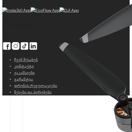
გამოგვყევი
ჩვენ შესახებ
კონტაქტი
ვაკანსიები
გარანტია
დრონის რეგულაციები
წესები და პირობები