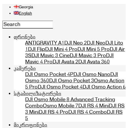
Georgia
English
დრონები
ANTIGRAVITY A1
DJI Neo 2
DJI Neo
DJI Lito
1
DJI Flip
DJI Mini 4 Pro
DJI Mini 5 Pro
DJI Air
3S
DJI Mavic 3 Cine
DJI Mavic 3 Pro
DJI
Mavic 4 Pro
DJI Avata 2
DJI Avata 360
კამერები
DJI Osmo Pocket 4P
DJI Osmo Nano
DJI
Osmo 360
DJI Osmo Pocket 3
Osmo Action
5 Pro
DJI Osmo Pocket 4
DJI Osmo Action 6
სტაბილიზატორები
DJI Osmo Mobile 8 Advanced Tracking
Combo
Osmo Mobile 7
DJI RS 4 Mini
DJI RS
3 Mini
DJI RS 4 Pro
DJI RS 4 Combo
DJI RS
5
მიკროფონები