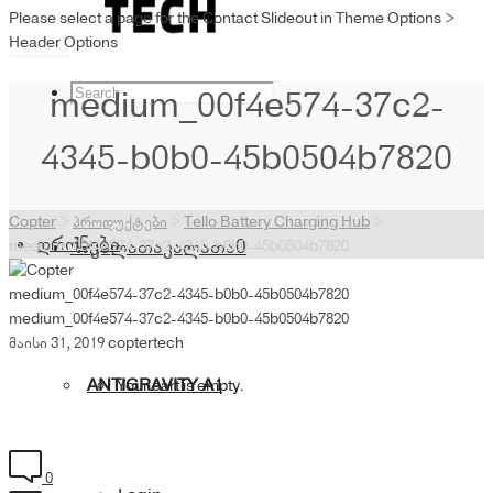
Please select a page for the Contact Slideout in Theme Options >
Header Options
medium_00f4e574-37c2-
4345-b0b0-45b0504b7820
Copter
>
პროდუქტები
>
Tello Battery Charging Hub
>
დრონები
კალათა
კალათა
0
medium_00f4e574-37c2-4345-b0b0-45b0504b7820
medium_00f4e574-37c2-4345-b0b0-45b0504b7820
medium_00f4e574-37c2-4345-b0b0-45b0504b7820
მაისი 31, 2019
coptertech
ANTIGRAVITY A1
Your cart is empty.
0