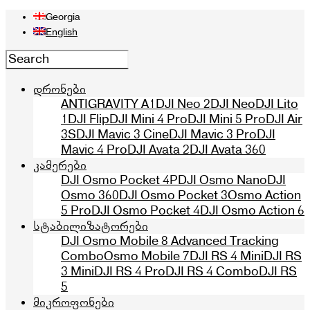
Georgia
English
დრონები
ANTIGRAVITY A1
DJI Neo 2
DJI Neo
DJI Lito
1
DJI Flip
DJI Mini 4 Pro
DJI Mini 5 Pro
DJI Air
3S
DJI Mavic 3 Cine
DJI Mavic 3 Pro
DJI
Mavic 4 Pro
DJI Avata 2
DJI Avata 360
კამერები
DJI Osmo Pocket 4P
DJI Osmo Nano
DJI
Osmo 360
DJI Osmo Pocket 3
Osmo Action
5 Pro
DJI Osmo Pocket 4
DJI Osmo Action 6
სტაბილიზატორები
DJI Osmo Mobile 8 Advanced Tracking
Combo
Osmo Mobile 7
DJI RS 4 Mini
DJI RS
3 Mini
DJI RS 4 Pro
DJI RS 4 Combo
DJI RS
5
მიკროფონები