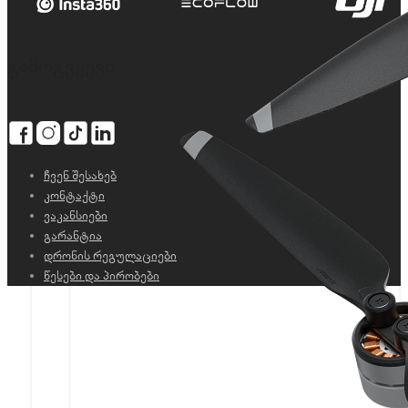
გამოგვყევი
ჩვენ შესახებ
კონტაქტი
ვაკანსიები
გარანტია
დრონის რეგულაციები
წესები და პირობები