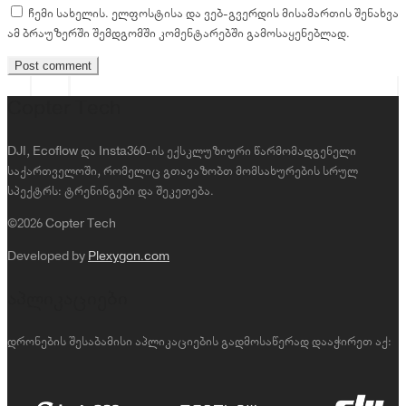
ჩემი სახელის. ელფოსტისა და ვებ-გვერდის მისამართის შენახვა
ამ ბრაუზერში შემდგომში კომენტარებში გამოსაყენებლად.
Copter Tech
DJI, Ecoflow და Insta360-ის ექსკლუზიური წარმომადგენელი
საქართველოში, რომელიც გთავაზობთ მომსახურების სრულ
სპექტრს: ტრენინგები და შეკეთება.
©2026 Copter Tech
Developed by
Plexygon.com
აპლიკაციები
დრონების შესაბამისი აპლიკაციების გადმოსაწერად დააჭირეთ აქ: