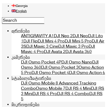
Georgia
English
დრონები
ANTIGRAVITY A1
DJI Neo 2
DJI Neo
DJI Lito
1
DJI Flip
DJI Mini 4 Pro
DJI Mini 5 Pro
DJI Air
3S
DJI Mavic 3 Cine
DJI Mavic 3 Pro
DJI
Mavic 4 Pro
DJI Avata 2
DJI Avata 360
კამერები
DJI Osmo Pocket 4P
DJI Osmo Nano
DJI
Osmo 360
DJI Osmo Pocket 3
Osmo Action
5 Pro
DJI Osmo Pocket 4
DJI Osmo Action 6
სტაბილიზატორები
DJI Osmo Mobile 8 Advanced Tracking
Combo
Osmo Mobile 7
DJI RS 4 Mini
DJI RS
3 Mini
DJI RS 4 Pro
DJI RS 4 Combo
DJI RS
5
მიკროფონები