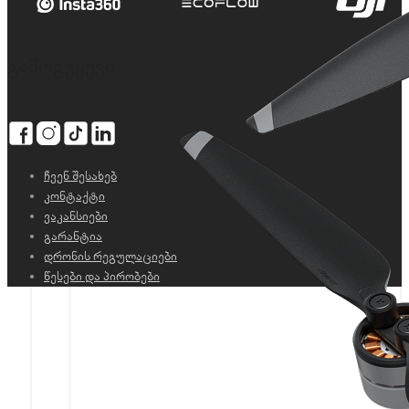
გამოგვყევი
ჩვენ შესახებ
კონტაქტი
ვაკანსიები
გარანტია
დრონის რეგულაციები
წესები და პირობები