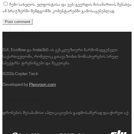
ჩემი სახელის. ელფოსტისა და ვებ-გვერდის მისამართის შენახვა
ამ ბრაუზერში შემდგომში კომენტარებში გამოსაყენებლად.
Copter Tech
DJI, Ecoflow და Insta360-ის ექსკლუზიური წარმომადგენელი
საქართველოში, რომელიც გთავაზობთ მომსახურების სრულ
სპექტრს: ტრენინგები და შეკეთება.
©2026 Copter Tech
Developed by
Plexygon.com
აპლიკაციები
დრონების შესაბამისი აპლიკაციების გადმოსაწერად დააჭირეთ აქ: