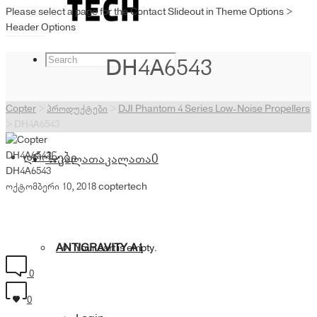
Please select a page for the Contact Slideout in Theme Options >
Header Options
DH4A6543
Copter
>
პროდუქტები
>
DJI Phantom 4 Series Low-Noise Propellers
>
DH4A6543
DH4A6543
დრონები
კალათა
კალათა
0
DH4A6543
ოქტომბერი 10, 2018
coptertech
ANTIGRAVITY A1
Your cart is empty.
0
0