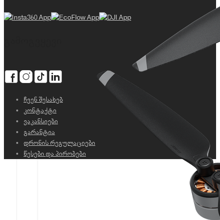
გამოგვყევი
ჩვენ შესახებ
კონტაქტი
ვაკანსიები
გარანტია
დრონის რეგულაციები
წესები და პირობები