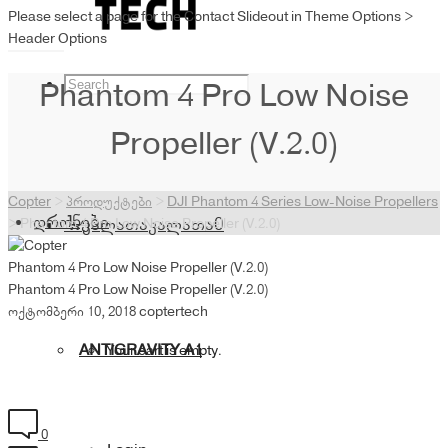
Please select a page for the Contact Slideout in Theme Options >
Header Options
Phantom 4 Pro Low Noise
Propeller (V.2.0)
Copter
>
პროდუქტები
>
DJI Phantom 4 Series Low-Noise Propellers
დრონები
კალათა
კალათა
0
>
Phantom 4 Pro Low Noise Propeller (V.2.0)
Phantom 4 Pro Low Noise Propeller (V.2.0)
Phantom 4 Pro Low Noise Propeller (V.2.0)
ოქტომბერი 10, 2018
coptertech
ANTIGRAVITY A1
Your cart is empty.
0