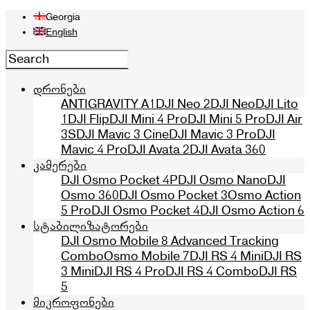
Georgia
English
დრონები
ANTIGRAVITY A1
DJI Neo 2
DJI Neo
DJI Lito
1
DJI Flip
DJI Mini 4 Pro
DJI Mini 5 Pro
DJI Air
3S
DJI Mavic 3 Cine
DJI Mavic 3 Pro
DJI
Mavic 4 Pro
DJI Avata 2
DJI Avata 360
კამერები
DJI Osmo Pocket 4P
DJI Osmo Nano
DJI
Osmo 360
DJI Osmo Pocket 3
Osmo Action
5 Pro
DJI Osmo Pocket 4
DJI Osmo Action 6
სტაბილიზატორები
DJI Osmo Mobile 8 Advanced Tracking
Combo
Osmo Mobile 7
DJI RS 4 Mini
DJI RS
3 Mini
DJI RS 4 Pro
DJI RS 4 Combo
DJI RS
5
მიკროფონები