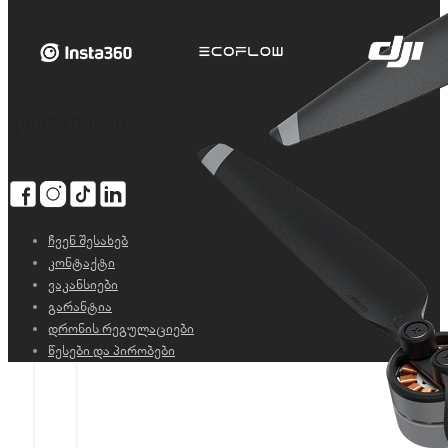
გამოგვყევი
ჩვენ შესახებ
კონტაქტი
ვაკანსიები
გარანტია
დრონის რეგულაციები
წესები და პირობები