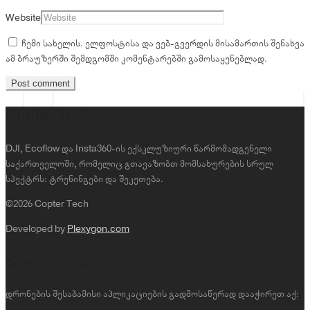
Website
ჩემი სახელის. ელფოსტისა და ვებ-გვერდის მისამართის შენახვა
ამ ბრაუზერში შემდგომში კომენტარებში გამოსაყენებლად.
Copter Tech
DJI, Ecoflow და Insta360-ის ექსკლუზიური წარმომადგენელი
საქართველოში, რომელიც გთავაზობთ მომსახურების სრულ
სპექტრს: ტრენინგები და შეკეთება.
©2026 Copter Tech
Developed by
Plexygon.com
აპლიკაციები
დრონების შესაბამისი აპლიკაციების გადმოსაწერად დააჭირეთ აქ: