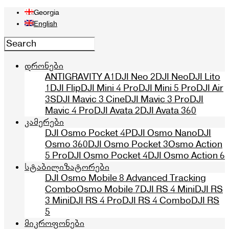
Georgia
English
დრონები
ANTIGRAVITY A1
DJI Neo 2
DJI Neo
DJI Lito
1
DJI Flip
DJI Mini 4 Pro
DJI Mini 5 Pro
DJI Air
3S
DJI Mavic 3 Cine
DJI Mavic 3 Pro
DJI
Mavic 4 Pro
DJI Avata 2
DJI Avata 360
კამერები
DJI Osmo Pocket 4P
DJI Osmo Nano
DJI
Osmo 360
DJI Osmo Pocket 3
Osmo Action
5 Pro
DJI Osmo Pocket 4
DJI Osmo Action 6
სტაბილიზატორები
DJI Osmo Mobile 8 Advanced Tracking
Combo
Osmo Mobile 7
DJI RS 4 Mini
DJI RS
3 Mini
DJI RS 4 Pro
DJI RS 4 Combo
DJI RS
5
მიკროფონები