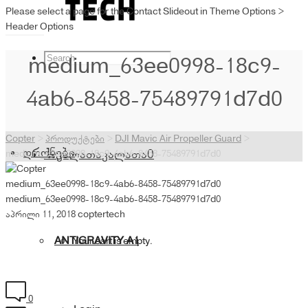
Please select a page for the Contact Slideout in Theme Options >
Header Options
medium_63ee0998-18c9-
4ab6-8458-75489791d7d0
Copter
>
პროდუქტები
>
DJI Mavic Air Propeller Guard
>
დრონები
კალათა
კალათა
0
medium_63ee0998-18c9-4ab6-8458-75489791d7d0
medium_63ee0998-18c9-4ab6-8458-75489791d7d0
medium_63ee0998-18c9-4ab6-8458-75489791d7d0
აპრილი 11, 2018
coptertech
ANTIGRAVITY A1
Your cart is empty.
0