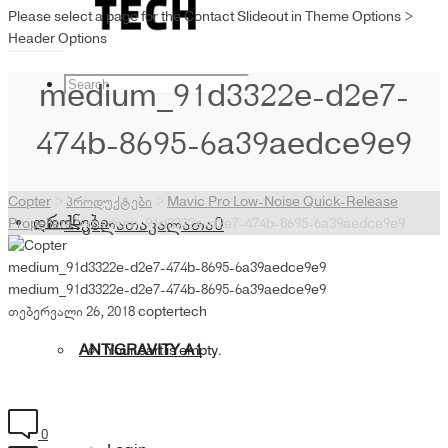
Please select a page for the Contact Slideout in Theme Options >
Header Options
medium_91d3322e-d2e7-
474b-8695-6a39aedce9e9
Copter
>
პროდუქტები
>
Mavic Pro Low-Noise Quick-Release
დრონები
კალათა
კალათა
0
Propellers
>
medium_91d3322e-d2e7-474b-8695-6a39aedce9e9
medium_91d3322e-d2e7-474b-8695-6a39aedce9e9
medium_91d3322e-d2e7-474b-8695-6a39aedce9e9
თებერვალი 26, 2018
coptertech
ANTIGRAVITY A1
Your cart is empty.
0