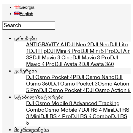
Georgia
English
დრონები
ANTIGRAVITY A1
DJI Neo 2
DJI Neo
DJI Lito
1
DJI Flip
DJI Mini 4 Pro
DJI Mini 5 Pro
DJI Air
3S
DJI Mavic 3 Cine
DJI Mavic 3 Pro
DJI
Mavic 4 Pro
DJI Avata 2
DJI Avata 360
კამერები
DJI Osmo Pocket 4P
DJI Osmo Nano
DJI
Osmo 360
DJI Osmo Pocket 3
Osmo Action
5 Pro
DJI Osmo Pocket 4
DJI Osmo Action 6
სტაბილიზატორები
DJI Osmo Mobile 8 Advanced Tracking
Combo
Osmo Mobile 7
DJI RS 4 Mini
DJI RS
3 Mini
DJI RS 4 Pro
DJI RS 4 Combo
DJI RS
5
მიკროფონები