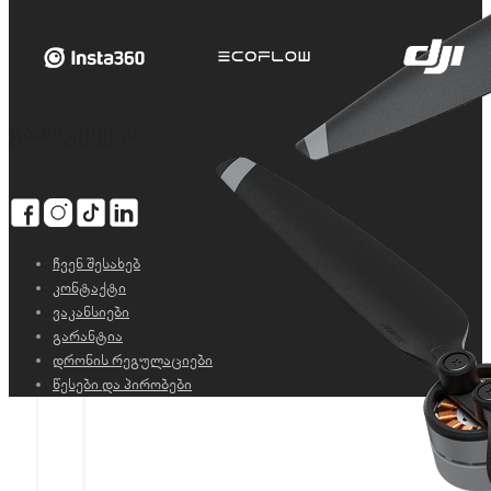
გამოგვყევი
ჩვენ შესახებ
კონტაქტი
ვაკანსიები
გარანტია
დრონის რეგულაციები
წესები და პირობები