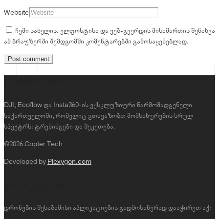
Website
ჩემი სახელის. ელფოსტისა და ვებ-გვერდის მისამართის შენახვა
ამ ბრაუზერში შემდგომში კომენტარებში გამოსაყენებლად.
Copter Tech
DJI, Ecoflow და Insta360-ის ექსკლუზიური წარმომადგენელი
საქართველოში, რომელიც გთავაზობთ მომსახურების სრულ
სპექტრს: ტრენინგები და შეკეთება.
©2026 Copter Tech
Developed by
Plexygon.com
აპლიკაციები
დრონების შესაბამისი აპლიკაციების გადმოსაწერად დააჭირეთ აქ: