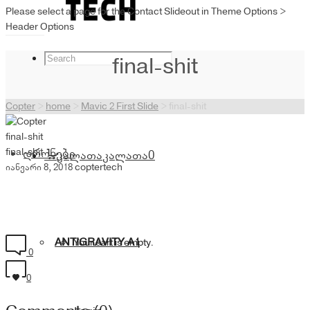
Please select a page for the Contact Slideout in Theme Options >
Header Options
final-shit
Copter
>
home
>
Mavic 2 First Slide
>
final-shit
final-shit
final-shit
დრონები
კალათა
კალათა
0
იანვარი 8, 2018
coptertech
ANTIGRAVITY A1
Your cart is empty.
0
0