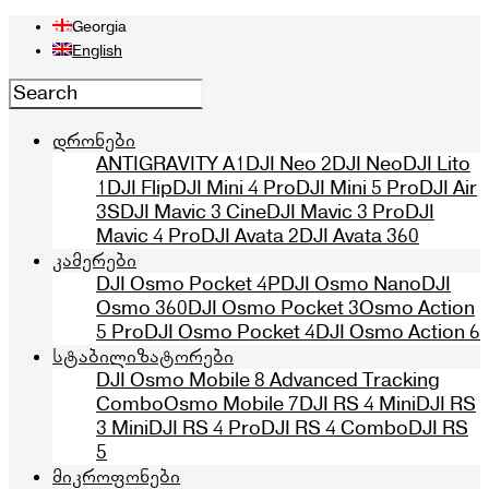
Georgia
English
დრონები
ANTIGRAVITY A1
DJI Neo 2
DJI Neo
DJI Lito
1
DJI Flip
DJI Mini 4 Pro
DJI Mini 5 Pro
DJI Air
3S
DJI Mavic 3 Cine
DJI Mavic 3 Pro
DJI
Mavic 4 Pro
DJI Avata 2
DJI Avata 360
კამერები
DJI Osmo Pocket 4P
DJI Osmo Nano
DJI
Osmo 360
DJI Osmo Pocket 3
Osmo Action
5 Pro
DJI Osmo Pocket 4
DJI Osmo Action 6
სტაბილიზატორები
DJI Osmo Mobile 8 Advanced Tracking
Combo
Osmo Mobile 7
DJI RS 4 Mini
DJI RS
3 Mini
DJI RS 4 Pro
DJI RS 4 Combo
DJI RS
5
მიკროფონები