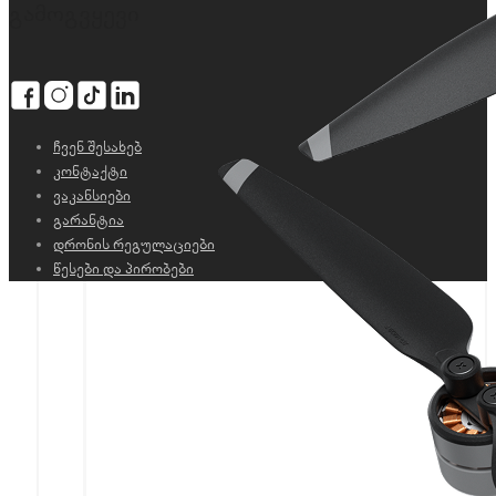
გამოგვყევი
ჩვენ შესახებ
კონტაქტი
ვაკანსიები
გარანტია
დრონის რეგულაციები
წესები და პირობები