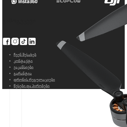
გამოგვყევი
ჩვენ შესახებ
კონტაქტი
ვაკანსიები
გარანტია
დრონის რეგულაციები
წესები და პირობები