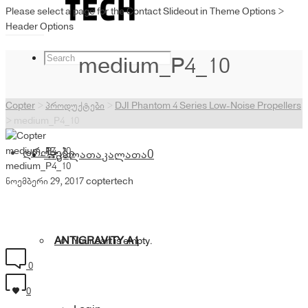
Please select a page for the Contact Slideout in Theme Options >
Header Options
medium_P4_10
Copter
>
პროდუქტები
>
DJI Phantom 4 Series Low-Noise Propellers
>
medium_P4_10
medium_P4_10
დრონები
კალათა
კალათა
0
medium_P4_10
ნოემბერი 29, 2017
coptertech
ANTIGRAVITY A1
Your cart is empty.
0
0