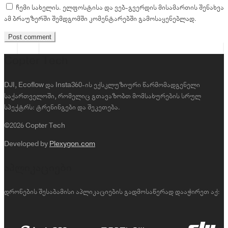
ჩემი სახელის. ელფოსტისა და ვებ-გვერდის მისამართის შენახვა
ამ ბრაუზერში შემდგომში კომენტარებში გამოსაყენებლად.
Copter Tech
DJI, Ecoflow და Insta360-ის ექსკლუზიური წარმომადგენელი
საქართველოში, რომელიც გთავაზობთ მომსახურების სრულ
სპექტრს: ტრენინგები და შეკეთება.
©2026 Copter Tech
Developed by
Plexygon.com
აპლიკაციები
დრონების შესაბამისი აპლიკაციების გადმოსაწერად დააჭირეთ აქ: