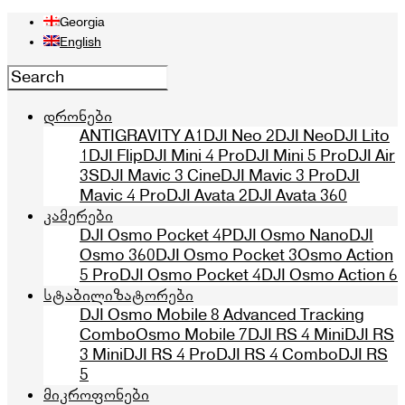
Georgia
English
დრონები
ANTIGRAVITY A1
DJI Neo 2
DJI Neo
DJI Lito
1
DJI Flip
DJI Mini 4 Pro
DJI Mini 5 Pro
DJI Air
3S
DJI Mavic 3 Cine
DJI Mavic 3 Pro
DJI
Mavic 4 Pro
DJI Avata 2
DJI Avata 360
კამერები
DJI Osmo Pocket 4P
DJI Osmo Nano
DJI
Osmo 360
DJI Osmo Pocket 3
Osmo Action
5 Pro
DJI Osmo Pocket 4
DJI Osmo Action 6
სტაბილიზატორები
DJI Osmo Mobile 8 Advanced Tracking
Combo
Osmo Mobile 7
DJI RS 4 Mini
DJI RS
3 Mini
DJI RS 4 Pro
DJI RS 4 Combo
DJI RS
5
მიკროფონები