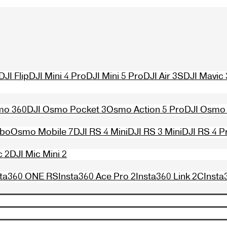
DJI Flip
DJI Mini 4 Pro
DJI Mini 5 Pro
DJI Air 3S
DJI Mavic 
mo 360
DJI Osmo Pocket 3
Osmo Action 5 Pro
DJI Osmo 
mbo
Osmo Mobile 7
DJI RS 4 Mini
DJI RS 3 Mini
DJI RS 4 P
c 2
DJI Mic Mini 2
sta360 ONE RS
Insta360 Ace Pro 2
Insta360 Link 2C
Insta