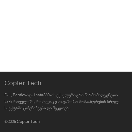
199.00
₾
EcoFlow PowerPulse ელექტრომობილის
სატენი
EcoFlow
2,099.00
₾
Copter Tech
DJI, Ecoflow და Insta360-ის ექსკლუზიური წარმომადგენელი
საქართველოში, რომელიც გთავაზობთ მომსახურების სრულ
სპექტრს: ტრენინგები და შეკეთება.
©2026 Copter Tech