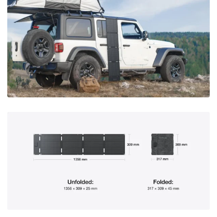
შექმნილია ჩამოსაკიდად
დატენვა გზაში
გარდა იმისა, რომ შესაძლებელია მიწაზე დადება ან
სადგამით დახრა, 60 ვატიანი პორტატული მზის პანელის
ჩამოკიდება შესაძლებელია ოთხი წინასწარ დაჭრილი
რგოლისა და კაუჭის გამოყენებით. მანქანაზე თუ
ზურგჩანთაზე ჩამოკიდებით, დაზოგეთ დრო და დატენეთ
შემდეგი დანიშნულების ადგილისკენ მიმავალ გზაზე.