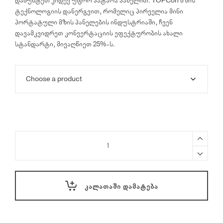
დამუხტეთ კიდევ უფრო პატარა პანელით. TOPCon მზის
ტექნოლოგიის დანერგვით, რომელიც პირველია მინი
პორტატული მზის პანელების ინდუსტრიაში, ჩვენ
დავამკვიდრეთ კონვერტაციის ეფექტურობის ახალი
სტანდარტი, მივაღწიეთ 25%-ს.
EcoFlow
60W
პორტატული
მზის
პანელი
ᲙᲐᲚᲐᲗᲐᲨᲘ ᲓᲐᲛᲐᲢᲔᲑᲐ
quantity