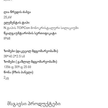
ღია წრედის ძაბვა
25,6V
ელემენტის ტიპი
N ტიპის TOPCon მონოკრისტალური სილიციუმი
წყალგაუმტარობის სერთიფიკატი
IP68
ზომები (დაკეცილ მდგომარეობაში)
38*40.2*2.5 სმ
ზომები ( გაშლილ მდგომარეობაში)
1356 × 309 × 25 მმ
წონა (მზის პანელი)
2კგ
ᲛᲡᲒᲐᲕᲡᲘ ᲞᲠᲝᲓᲣᲥᲢᲔᲑᲘ