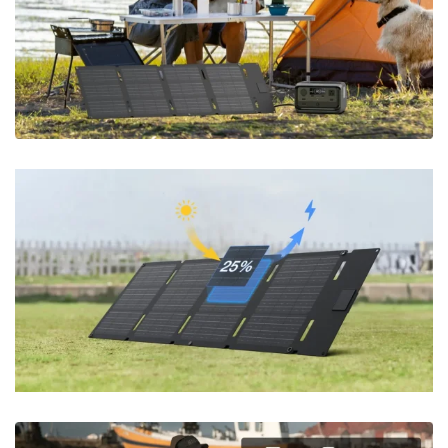
სერიებისთვის
კომპაქტური დიზაინისა და მსუბუქი წონის წყალობით, 60
ვატიანი პორტატული მზის პანელი იდეალური
თანამგზავრია RIVER სერიის ელექტროსადგურებისთვის,
რაც უზრუნველყოფს მარტივ და მოსახერხებელ დატენვის
გამოცდილებას.
25%-მდე კონვერტაციის
მაჩვენებელი
უფრო სწრაფად დატენეთ კიდევ
უფრო პატარა პანელით.
TOPCon-ის მზის ტექნოლოგიის დანერგვით, რომელიც
პირველად მოხდა მინი პორტატული მზის პანელების
ინდუსტრიაში, ჩვენ დავამკვიდრეთ კონვერტაციის
ეფექტურობის ახალი სტანდარტი, მივაღწიეთ 25%-ს. ეს